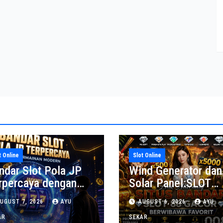
t Online
Slot Online
ndar Slot Pola JP
Wind Generator dan
rpercaya dengan
Solar Panel:SLOT
tur Permainan
Efisien
UGUST 7, 2026
AYU
AUGUST 6, 2026
AYU
dern
AR
SEKAR