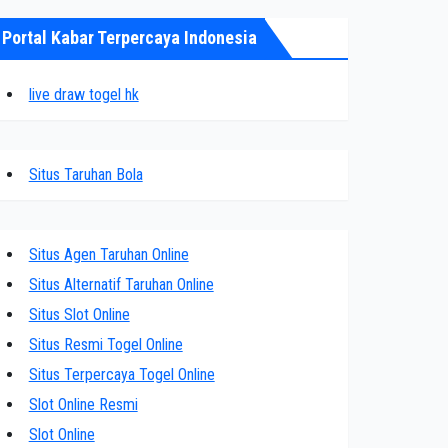
Portal Kabar Terpercaya Indonesia
live draw togel hk
Situs Taruhan Bola
Situs Agen Taruhan Online
Situs Alternatif Taruhan Online
Situs Slot Online
Situs Resmi Togel Online
Situs Terpercaya Togel Online
Slot Online Resmi
Slot Online