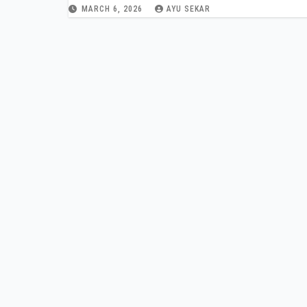
MARCH 6, 2026
AYU SEKAR