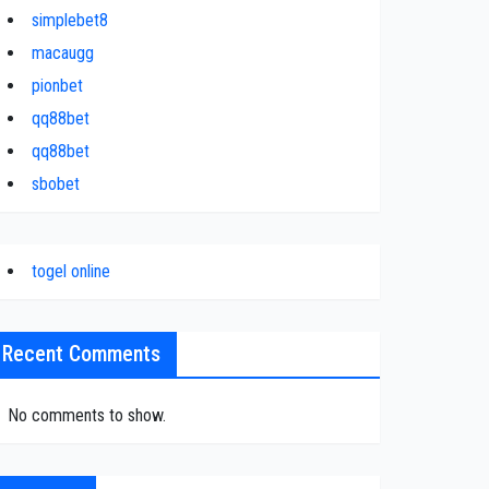
simplebet8
macaugg
pionbet
qq88bet
qq88bet
sbobet
togel online
Recent Comments
No comments to show.