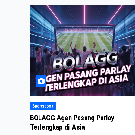
Sportsbook
BOLAGG Agen Pasang Parlay
Terlengkap di Asia