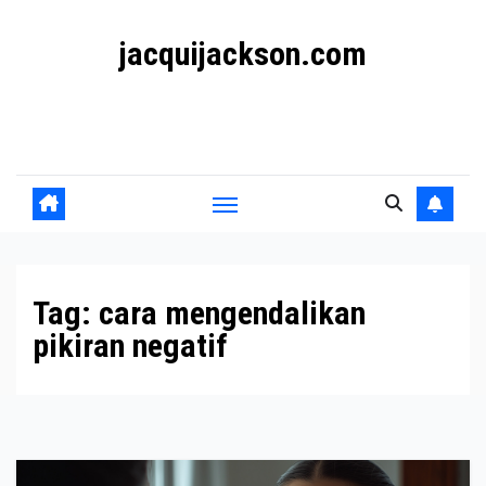
Skip
jacquijackson.com
to
content
Konten Inspiratif tentang Gaya Hidup, Media, dan
Kehidupan Modern
Tag:
cara mengendalikan
pikiran negatif