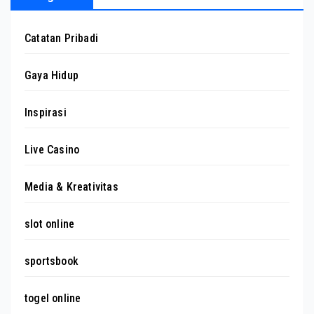
Catatan Pribadi
Gaya Hidup
Inspirasi
Live Casino
Media & Kreativitas
slot online
sportsbook
togel online