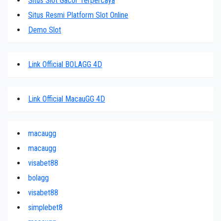
Situs Slot Gacor Terpercaya
Situs Resmi Platform Slot Online
Demo Slot
Link Official BOLAGG 4D
Link Official MacauGG 4D
macaugg
macaugg
visabet88
bolagg
visabet88
simplebet8