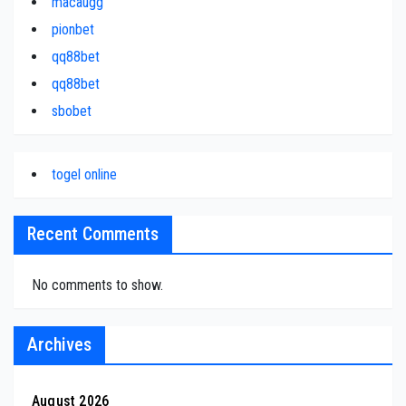
macaugg
pionbet
qq88bet
qq88bet
sbobet
togel online
Recent Comments
No comments to show.
Archives
August 2026