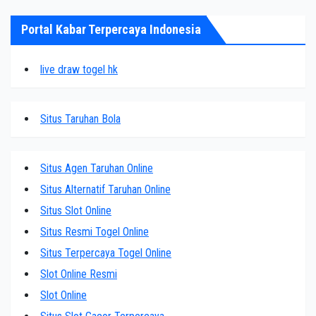
Portal Kabar Terpercaya Indonesia
live draw togel hk
Situs Taruhan Bola
Situs Agen Taruhan Online
Situs Alternatif Taruhan Online
Situs Slot Online
Situs Resmi Togel Online
Situs Terpercaya Togel Online
Slot Online Resmi
Slot Online