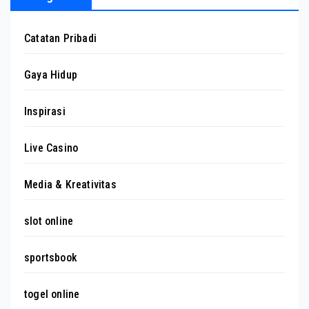
Catatan Pribadi
Gaya Hidup
Inspirasi
Live Casino
Media & Kreativitas
slot online
sportsbook
togel online