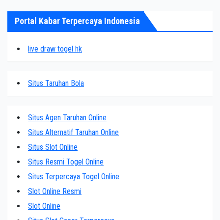
Portal Kabar Terpercaya Indonesia
live draw togel hk
Situs Taruhan Bola
Situs Agen Taruhan Online
Situs Alternatif Taruhan Online
Situs Slot Online
Situs Resmi Togel Online
Situs Terpercaya Togel Online
Slot Online Resmi
Slot Online