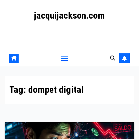
Skip
jacquijackson.com
to
content
Konten Inspiratif tentang Gaya Hidup, Media, dan
Kehidupan Modern
Tag:
dompet digital