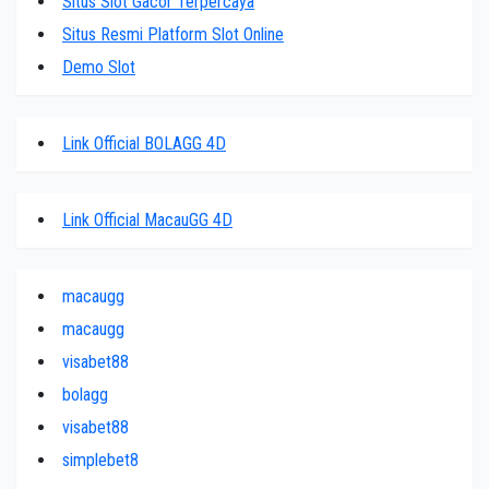
Situs Slot Gacor Terpercaya
Situs Resmi Platform Slot Online
Demo Slot
Link Official BOLAGG 4D
Link Official MacauGG 4D
macaugg
macaugg
visabet88
bolagg
visabet88
simplebet8