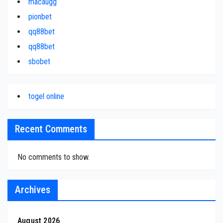
macaugg
pionbet
qq88bet
qq88bet
sbobet
togel online
Recent Comments
No comments to show.
Archives
August 2026