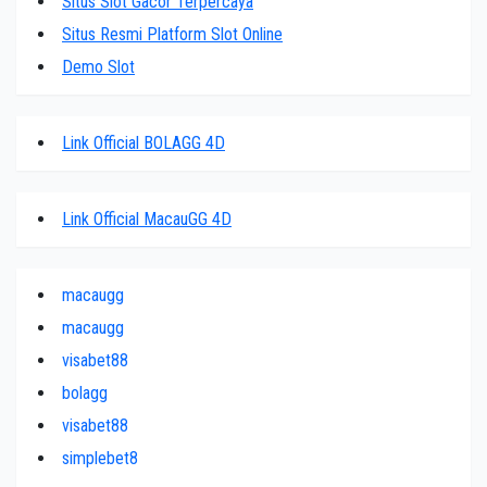
Situs Slot Gacor Terpercaya
Situs Resmi Platform Slot Online
Demo Slot
Link Official BOLAGG 4D
Link Official MacauGG 4D
macaugg
macaugg
visabet88
bolagg
visabet88
simplebet8