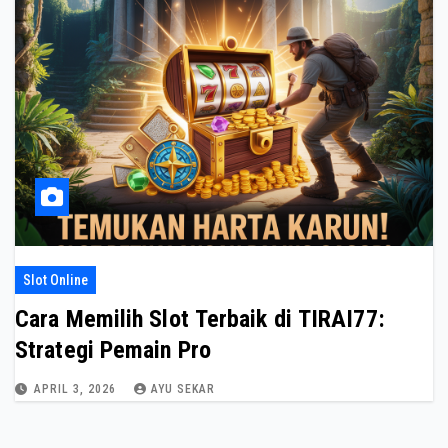
Slot Online
Cara Memilih Slot Terbaik di TIRAI77:
Strategi Pemain Pro
APRIL 3, 2026
AYU SEKAR