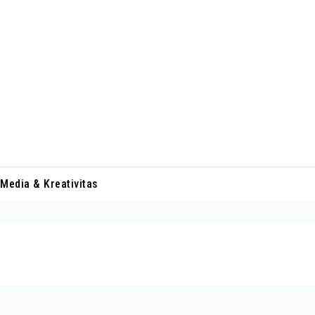
Media & Kreativitas