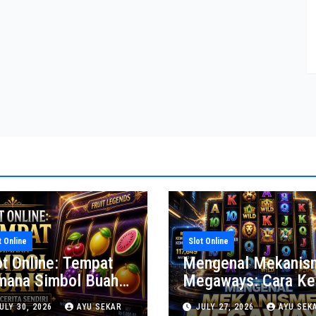
t Online
Slot Online
ot Online: Tempat
Mengenal Mekanis
mana Simbol Buah
Megaways: Cara Ke
nya Cerita Sendiri
Fitur Slot Modern y
ULY 30, 2026
AYU SEKAR
JULY 27, 2026
AYU SEK