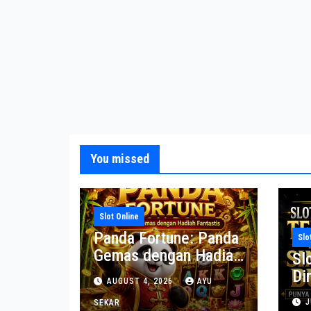
You missed
Slot Online
Panda Fortune: Panda
Slo
Gemas dengan Hadiah
Sl
Fantastis
Di
AUGUST 4, 2026
AYU
Pu
J
SEKAR