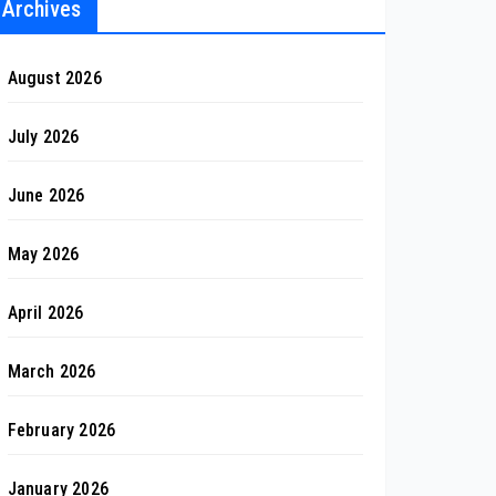
Archives
August 2026
July 2026
June 2026
May 2026
April 2026
March 2026
February 2026
January 2026