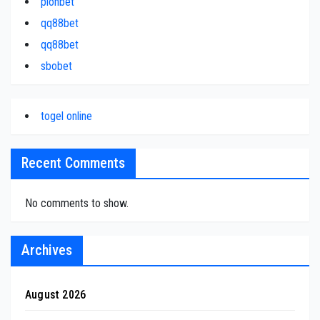
pionbet
qq88bet
qq88bet
sbobet
togel online
Recent Comments
No comments to show.
Archives
August 2026