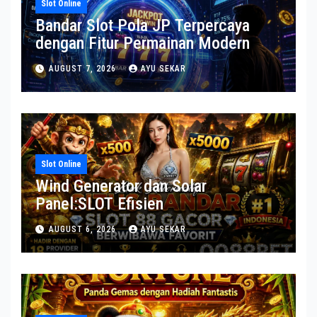
Slot Online
Bandar Slot Pola JP Terpercaya
dengan Fitur Permainan Modern
AUGUST 7, 2026
AYU SEKAR
Slot Online
Wind Generator dan Solar
Panel:SLOT Efisien
AUGUST 6, 2026
AYU SEKAR