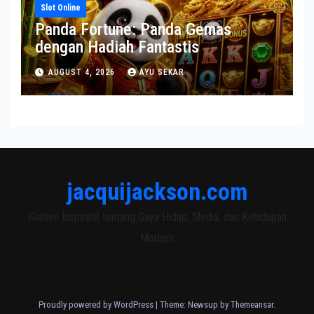
Slot Online
Panda Fortune: Panda Gemas
dengan Hadiah Fantastis
AUGUST 4, 2026
AYU SEKAR
jacquijackson.com
Konten Inspiratif tentang Gaya Hidup, Media, dan Kehidupan
Modern
Proudly powered by WordPress
|
Theme: Newsup by
Themeansar
.