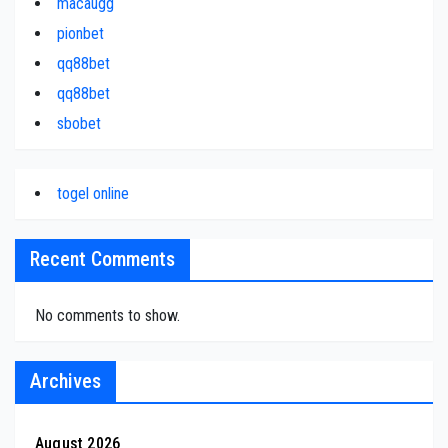
macaugg
pionbet
qq88bet
qq88bet
sbobet
togel online
Recent Comments
No comments to show.
Archives
August 2026