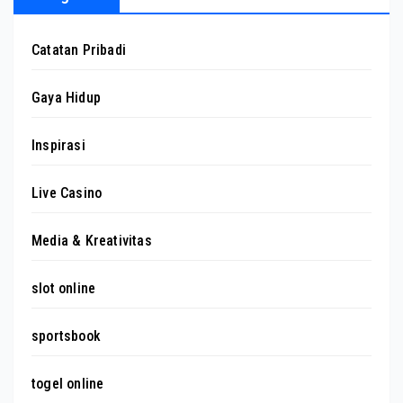
Catatan Pribadi
Gaya Hidup
Inspirasi
Live Casino
Media & Kreativitas
slot online
sportsbook
togel online