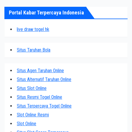
Portal Kabar Terpercaya Indonesia
live draw togel hk
Situs Taruhan Bola
Situs Agen Taruhan Online
Situs Alternatif Taruhan Online
Situs Slot Online
Situs Resmi Togel Online
Situs Terpercaya Togel Online
Slot Online Resmi
Slot Online