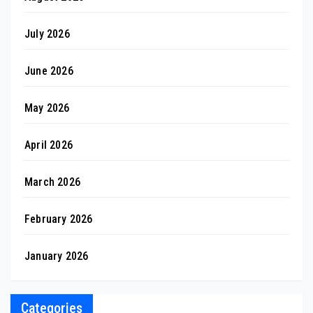
July 2026
June 2026
May 2026
April 2026
March 2026
February 2026
January 2026
Categories