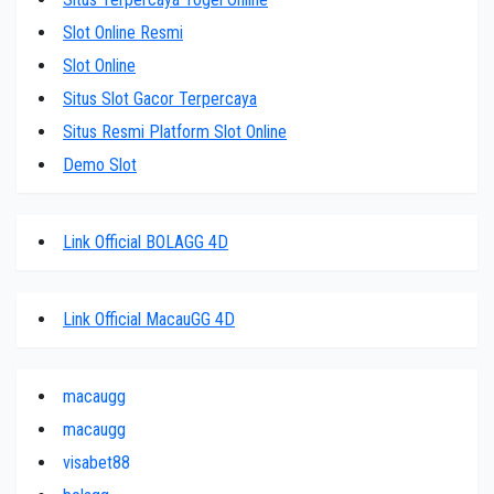
Slot Online Resmi
Slot Online
Situs Slot Gacor Terpercaya
Situs Resmi Platform Slot Online
Demo Slot
Link Official BOLAGG 4D
Link Official MacauGG 4D
macaugg
macaugg
visabet88