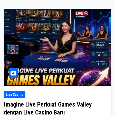
Live Casino
Imagine Live Perkuat Games Valley
dengan Live Casino Baru