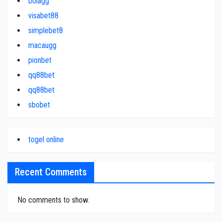
bolagg
visabet88
simplebet8
macaugg
pionbet
qq88bet
qq88bet
sbobet
togel online
Recent Comments
No comments to show.