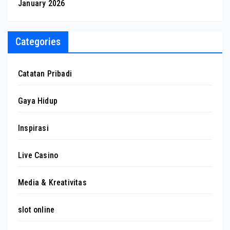
January 2026
Categories
Catatan Pribadi
Gaya Hidup
Inspirasi
Live Casino
Media & Kreativitas
slot online