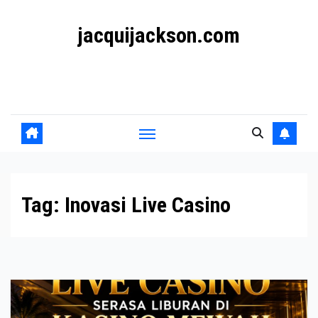
Skip
jacquijackson.com
to
content
Konten Inspiratif tentang Gaya Hidup, Media, dan
Kehidupan Modern
Tag:
Inovasi Live Casino