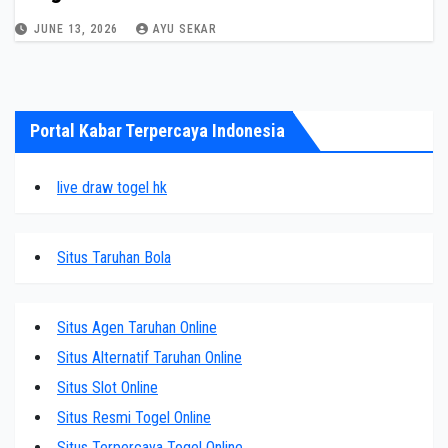
JUNE 13, 2026
AYU SEKAR
Portal Kabar Terpercaya Indonesia
live draw togel hk
Situs Taruhan Bola
Situs Agen Taruhan Online
Situs Alternatif Taruhan Online
Situs Slot Online
Situs Resmi Togel Online
Situs Terpercaya Togel Online