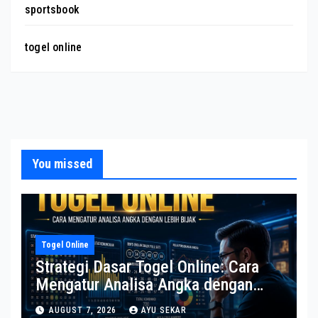
sportsbook
togel online
You missed
Togel Online
Strategi Dasar Togel Online: Cara
Mengatur Analisa Angka dengan
Lebih Bijak
AUGUST 7, 2026
AYU SEKAR