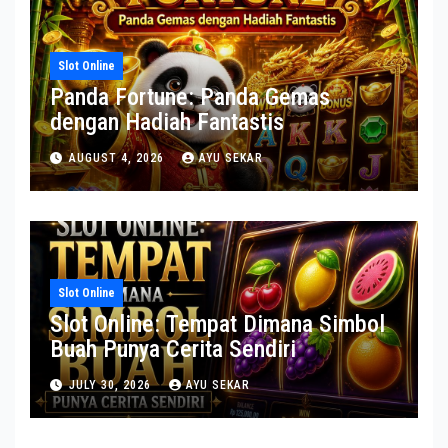
Slot Online
Panda Fortune: Panda Gemas
dengan Hadiah Fantastis
AUGUST 4, 2026
AYU SEKAR
Slot Online
Slot Online: Tempat Dimana Simbol
Buah Punya Cerita Sendiri
JULY 30, 2026
AYU SEKAR