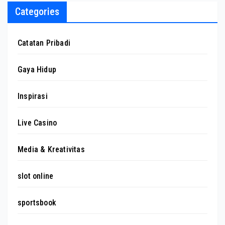
Categories
Catatan Pribadi
Gaya Hidup
Inspirasi
Live Casino
Media & Kreativitas
slot online
sportsbook