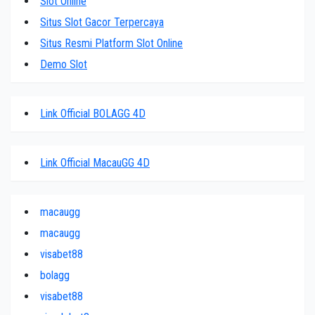
Slot Online
Situs Slot Gacor Terpercaya
Situs Resmi Platform Slot Online
Demo Slot
Link Official BOLAGG 4D
Link Official MacauGG 4D
macaugg
macaugg
visabet88
bolagg
visabet88