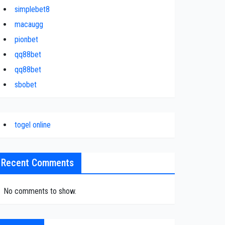
simplebet8
macaugg
pionbet
qq88bet
qq88bet
sbobet
togel online
Recent Comments
No comments to show.