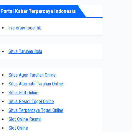
Portal Kabar Terpercaya Indonesia
live draw togel hk
Situs Taruhan Bola
Situs Agen Taruhan Online
Situs Alternatif Taruhan Online
Situs Slot Online
Situs Resmi Togel Online
Situs Terpercaya Togel Online
Slot Online Resmi
Slot Online