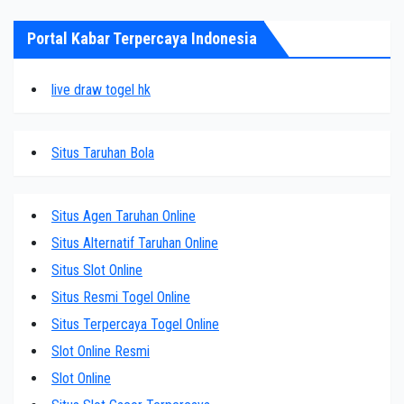
Portal Kabar Terpercaya Indonesia
live draw togel hk
Situs Taruhan Bola
Situs Agen Taruhan Online
Situs Alternatif Taruhan Online
Situs Slot Online
Situs Resmi Togel Online
Situs Terpercaya Togel Online
Slot Online Resmi
Slot Online