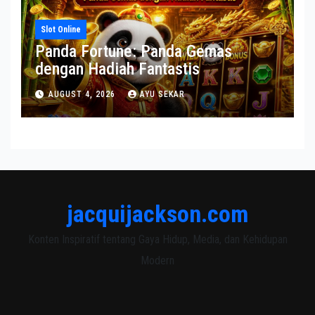
Slot Online
Panda Fortune: Panda Gemas
dengan Hadiah Fantastis
AUGUST 4, 2026
AYU SEKAR
jacquijackson.com
Konten Inspiratif tentang Gaya Hidup, Media, dan Kehidupan
Modern