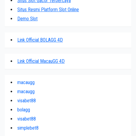
Situs Slot Gacor Terpercaya
Situs Resmi Platform Slot Online
Demo Slot
Link Official BOLAGG 4D
Link Official MacauGG 4D
macaugg
macaugg
visabet88
bolagg
visabet88
simplebet8