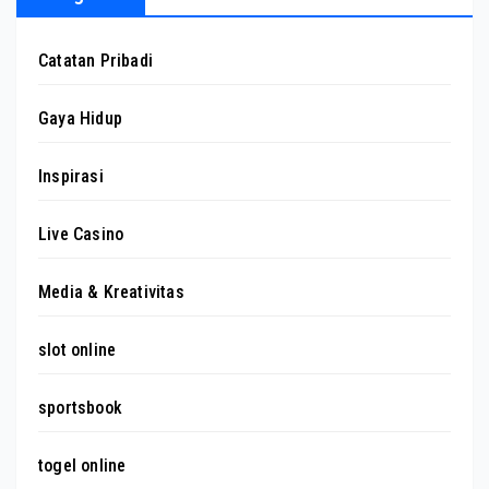
Catatan Pribadi
Gaya Hidup
Inspirasi
Live Casino
Media & Kreativitas
slot online
sportsbook
togel online