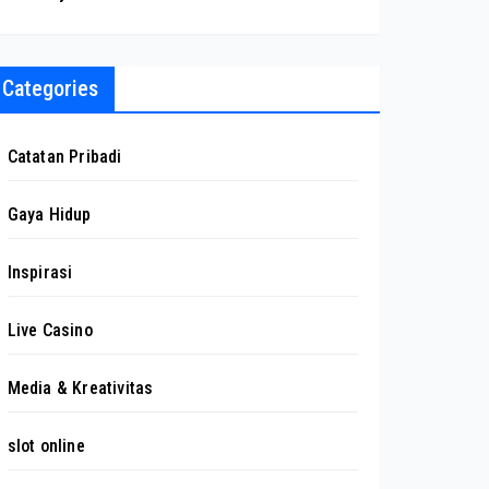
Categories
Catatan Pribadi
Gaya Hidup
Inspirasi
Live Casino
Media & Kreativitas
slot online