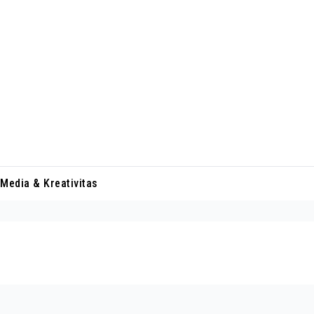
Media & Kreativitas