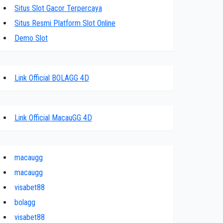
Situs Slot Gacor Terpercaya
Situs Resmi Platform Slot Online
Demo Slot
Link Official BOLAGG 4D
Link Official MacauGG 4D
macaugg
macaugg
visabet88
bolagg
visabet88