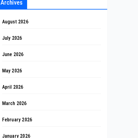
Archives
August 2026
July 2026
June 2026
May 2026
April 2026
March 2026
February 2026
January 2026