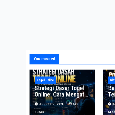
You missed
Togel Online
Slo
Strategi Dasar Togel
Ba
Online: Cara Mengatur
Te
Analisa Angka dengan
Fi
AUGUST 7, 2026
AYU
A
Lebih Bijak
Mo
SEKAR
SEK