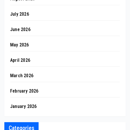
July 2026
June 2026
May 2026
April 2026
March 2026
February 2026
January 2026
Categories