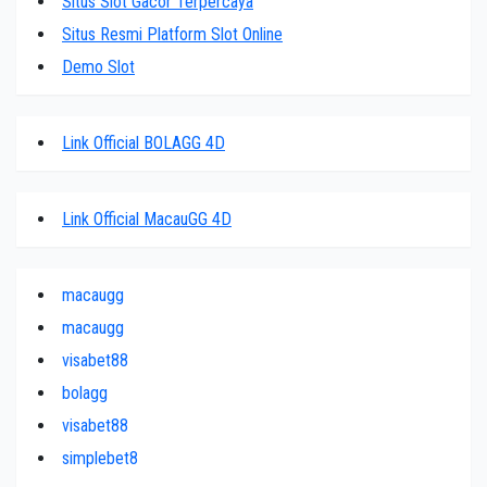
Situs Slot Gacor Terpercaya
Situs Resmi Platform Slot Online
Demo Slot
Link Official BOLAGG 4D
Link Official MacauGG 4D
macaugg
macaugg
visabet88
bolagg
visabet88
simplebet8