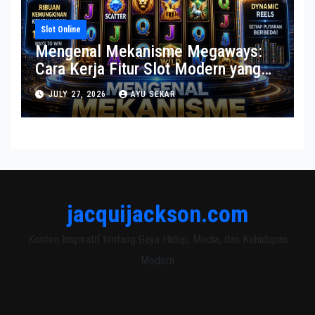
Slot Online
Mengenal Mekanisme Megaways:
Cara Kerja Fitur Slot Modern yang
Populer
JULY 27, 2026
AYU SEKAR
jacquijackson.com
Konten Inspiratif tentang Gaya Hidup, Media, dan Kehidupan
Modern