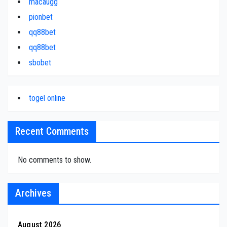
macaugg
pionbet
qq88bet
qq88bet
sbobet
togel online
Recent Comments
No comments to show.
Archives
August 2026