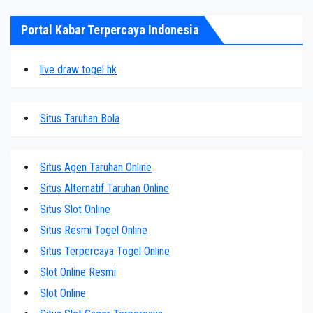
Portal Kabar Terpercaya Indonesia
live draw togel hk
Situs Taruhan Bola
Situs Agen Taruhan Online
Situs Alternatif Taruhan Online
Situs Slot Online
Situs Resmi Togel Online
Situs Terpercaya Togel Online
Slot Online Resmi
Slot Online