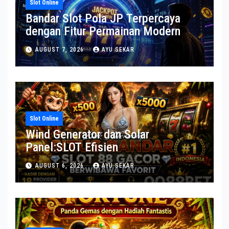
Slot Online
Bandar Slot Pola JP Terpercaya
dengan Fitur Permainan Modern
AUGUST 7, 2026
AYU SEKAR
Slot Online
Wind Generator dan Solar
Panel:SLOT Efisien
AUGUST 6, 2026
AYU SEKAR