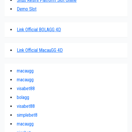
Situs Resmi Platform Slot Online
Demo Slot
Link Official BOLAGG 4D
Link Official MacauGG 4D
macaugg
macaugg
visabet88
bolagg
visabet88
simplebet8
macaugg