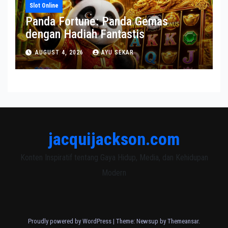
Slot Online
Panda Fortune: Panda Gemas
dengan Hadiah Fantastis
AUGUST 4, 2026
AYU SEKAR
jacquijackson.com
Konten Inspiratif tentang Gaya Hidup, Media, dan Kehidupan
Modern
Proudly powered by WordPress
|
Theme: Newsup by
Themeansar
.