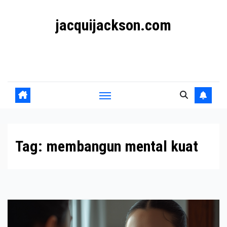
Skip
jacquijackson.com
to
content
Konten Inspiratif tentang Gaya Hidup, Media, dan
Kehidupan Modern
Tag:
membangun mental kuat