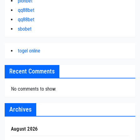
pionbet
qq88bet
qq88bet
sbobet
togel online
Recent Comments
No comments to show.
Archives
August 2026