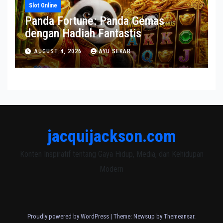
Slot Online
Panda Fortune: Panda Gemas
dengan Hadiah Fantastis
AUGUST 4, 2026
AYU SEKAR
jacquijackson.com
Konten Inspiratif tentang Gaya Hidup, Media, dan Kehidupan
Modern
Proudly powered by WordPress
|
Theme: Newsup by
Themeansar
.