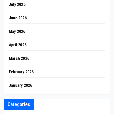
July 2026
June 2026
May 2026
April 2026
March 2026
February 2026
January 2026
Categories