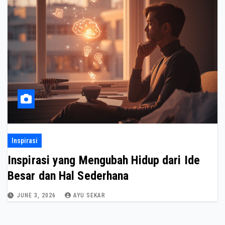
Inspirasi
Inspirasi yang Mengubah Hidup dari Ide
Besar dan Hal Sederhana
JUNE 3, 2026
AYU SEKAR