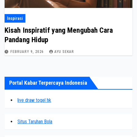
Inspirasi
Kisah Inspiratif yang Mengubah Cara
Pandang Hidup
FEBRUARY 9, 2026
AYU SEKAR
Portal Kabar Terpercaya Indonesia
live draw togel hk
Situs Taruhan Bola