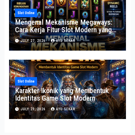
Slot Online
Mengenal Mekanisme Megaways:
Cara Kerja Fitur Slot Modern yang
Populer
JULY 27, 2026
AYU SEKAR
Slot Online
Karakter Ikonik yang Membentuk
Identitas Game Slot Modern
JULY 23, 2026
AYU SEKAR