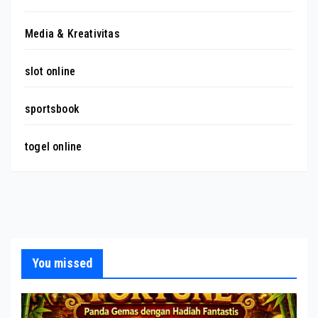
Media & Kreativitas
slot online
sportsbook
togel online
You missed