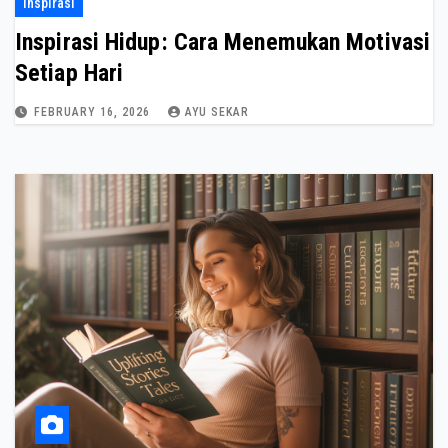
Inspirasi
Inspirasi Hidup: Cara Menemukan Motivasi
Setiap Hari
FEBRUARY 16, 2026
AYU SEKAR