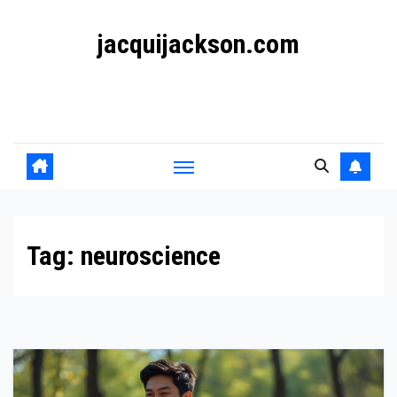
Skip
jacquijackson.com
to
content
Konten Inspiratif tentang Gaya Hidup, Media, dan
Kehidupan Modern
Tag:
neuroscience