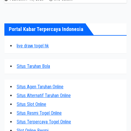
Portal Kabar Terpercaya Indonesia
live draw togel hk
Situs Taruhan Bola
Situs Agen Taruhan Online
Situs Alternatif Taruhan Online
Situs Slot Online
Situs Resmi Togel Online
Situs Terpercaya Togel Online
Slot Online Resmi