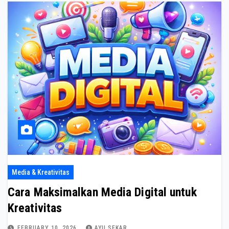
Media & Kreativitas
Cara Maksimalkan Media Digital untuk
Kreativitas
FEBRUARY 10, 2026
AYU SEKAR