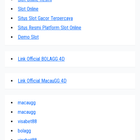
Slot Online
Situs Slot Gacor Terpercaya
Situs Resmi Platform Slot Online
Demo Slot
Link Official BOLAGG 4D
Link Official MacauGG 4D
macaugg
macaugg
visabet88
bolagg