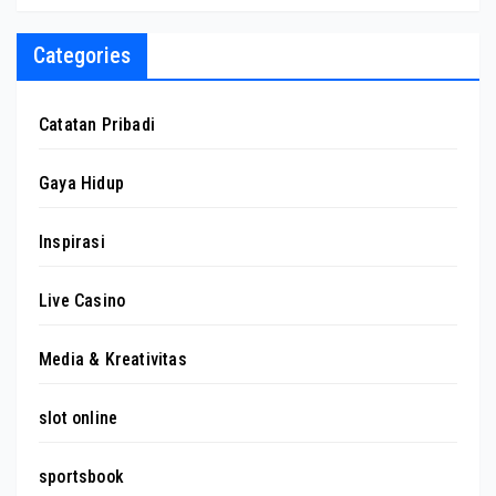
Categories
Catatan Pribadi
Gaya Hidup
Inspirasi
Live Casino
Media & Kreativitas
slot online
sportsbook