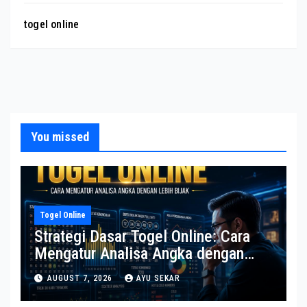
togel online
You missed
Togel Online
Strategi Dasar Togel Online: Cara
Mengatur Analisa Angka dengan
Lebih Bijak
AUGUST 7, 2026
AYU SEKAR