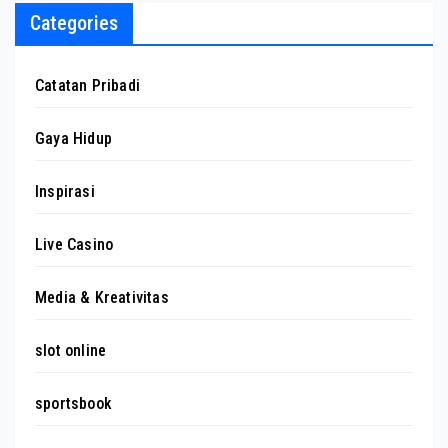
Categories
Catatan Pribadi
Gaya Hidup
Inspirasi
Live Casino
Media & Kreativitas
slot online
sportsbook