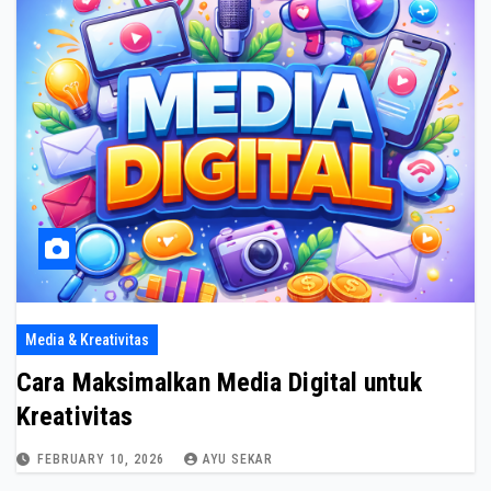
Media & Kreativitas
Cara Maksimalkan Media Digital untuk
Kreativitas
FEBRUARY 10, 2026
AYU SEKAR