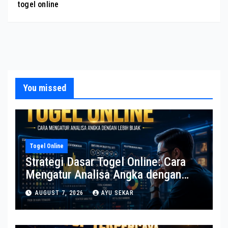
togel online
You missed
Togel Online
Strategi Dasar Togel Online: Cara
Mengatur Analisa Angka dengan
Lebih Bijak
AUGUST 7, 2026
AYU SEKAR