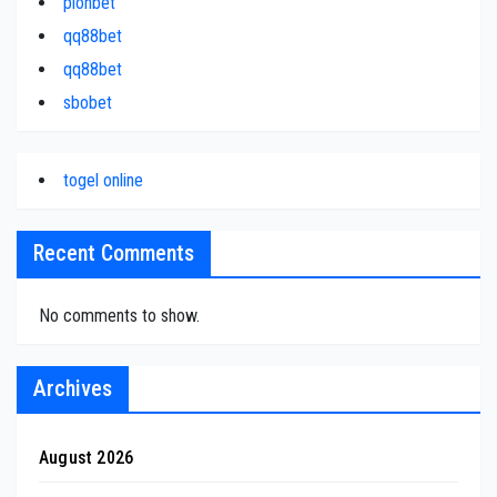
pionbet
qq88bet
qq88bet
sbobet
togel online
Recent Comments
No comments to show.
Archives
August 2026