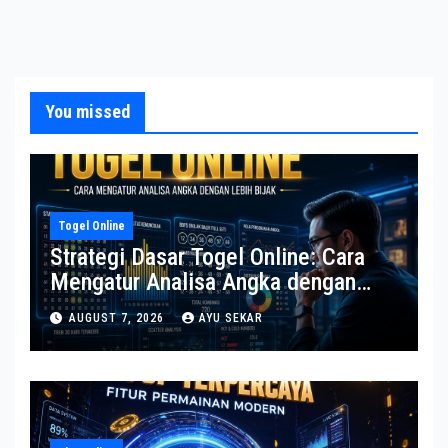
You missed
Togel Online
Strategi Dasar Togel Online: Cara
Mengatur Analisa Angka dengan
Lebih Bijak
AUGUST 7, 2026
AYU SEKAR