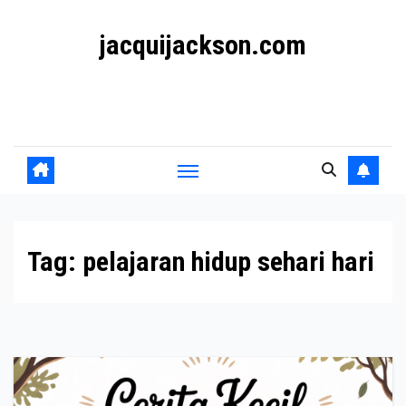
Skip
jacquijackson.com
to
content
Konten Inspiratif tentang Gaya Hidup, Media, dan
Kehidupan Modern
Tag:
pelajaran hidup sehari hari