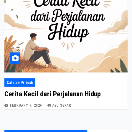
Catatan Pribadi
Cerita Kecil dari Perjalanan Hidup
FEBRUARY 7, 2026
AYU SEKAR