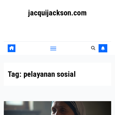
Skip
jacquijackson.com
to
content
Konten Inspiratif tentang Gaya Hidup, Media, dan
Kehidupan Modern
Tag:
pelayanan sosial