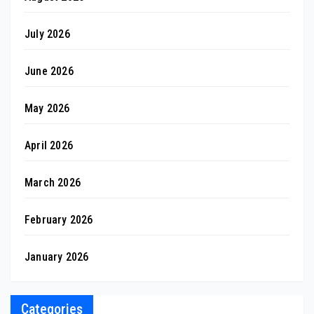
July 2026
June 2026
May 2026
April 2026
March 2026
February 2026
January 2026
Categories