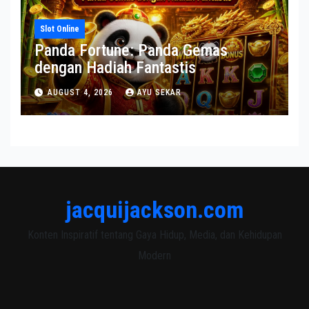
Slot Online
Panda Fortune: Panda Gemas
dengan Hadiah Fantastis
AUGUST 4, 2026
AYU SEKAR
jacquijackson.com
Konten Inspiratif tentang Gaya Hidup, Media, dan Kehidupan
Modern