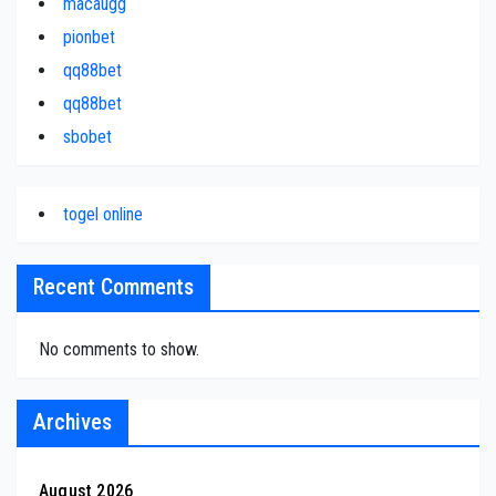
macaugg
pionbet
qq88bet
qq88bet
sbobet
togel online
Recent Comments
No comments to show.
Archives
August 2026