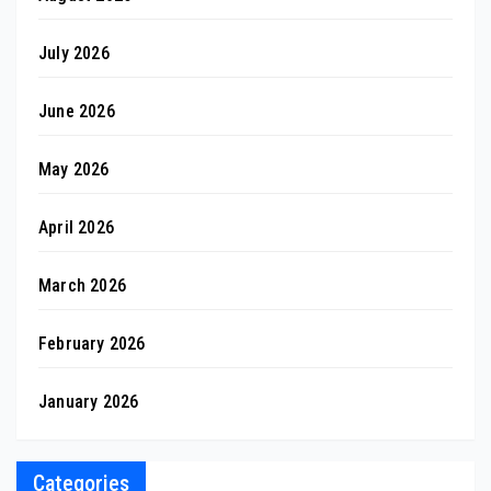
July 2026
June 2026
May 2026
April 2026
March 2026
February 2026
January 2026
Categories