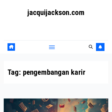
Skip
jacquijackson.com
to
content
Konten Inspiratif tentang Gaya Hidup, Media, dan
Kehidupan Modern
Tag:
pengembangan karir