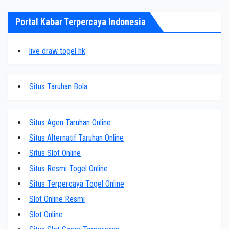
Portal Kabar Terpercaya Indonesia
live draw togel hk
Situs Taruhan Bola
Situs Agen Taruhan Online
Situs Alternatif Taruhan Online
Situs Slot Online
Situs Resmi Togel Online
Situs Terpercaya Togel Online
Slot Online Resmi
Slot Online