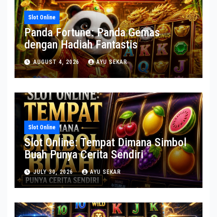
Slot Online
Panda Fortune: Panda Gemas
dengan Hadiah Fantastis
AUGUST 4, 2026
AYU SEKAR
Slot Online
Slot Online: Tempat Dimana Simbol
Buah Punya Cerita Sendiri
JULY 30, 2026
AYU SEKAR