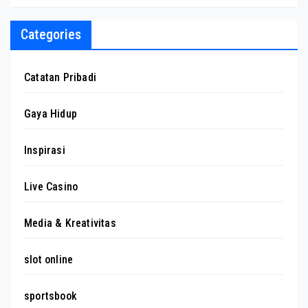
Categories
Catatan Pribadi
Gaya Hidup
Inspirasi
Live Casino
Media & Kreativitas
slot online
sportsbook