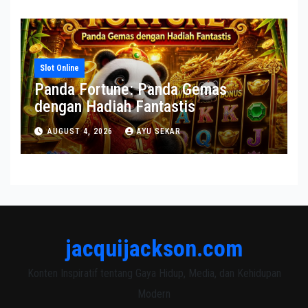
Slot Online
Panda Fortune: Panda Gemas
dengan Hadiah Fantastis
AUGUST 4, 2026
AYU SEKAR
jacquijackson.com
Konten Inspiratif tentang Gaya Hidup, Media, dan Kehidupan
Modern