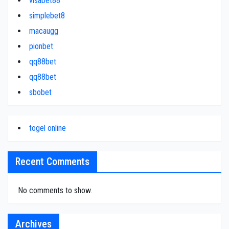
visabet88
simplebet8
macaugg
pionbet
qq88bet
qq88bet
sbobet
togel online
Recent Comments
No comments to show.
Archives