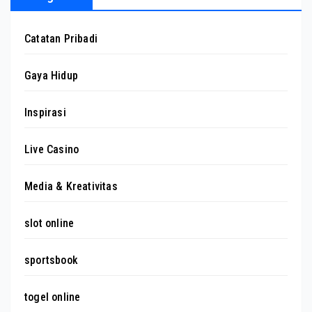
Catatan Pribadi
Gaya Hidup
Inspirasi
Live Casino
Media & Kreativitas
slot online
sportsbook
togel online