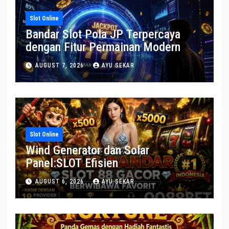
Slot Online
Bandar Slot Pola JP Terpercaya
dengan Fitur Permainan Modern
AUGUST 7, 2026
AYU SEKAR
Slot Online
Wind Generator dan Solar
Panel:SLOT Efisien
AUGUST 6, 2026
AYU SEKAR