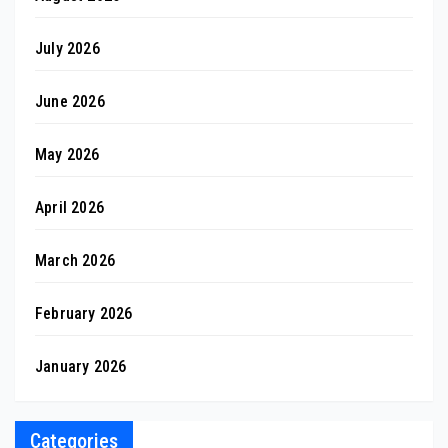
July 2026
June 2026
May 2026
April 2026
March 2026
February 2026
January 2026
Categories