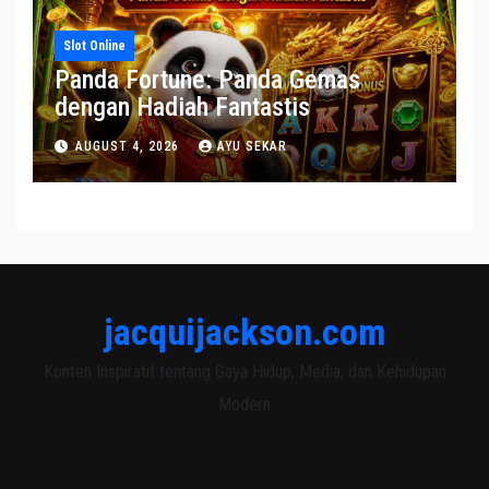
Slot Online
Panda Fortune: Panda Gemas
dengan Hadiah Fantastis
AUGUST 4, 2026
AYU SEKAR
jacquijackson.com
Konten Inspiratif tentang Gaya Hidup, Media, dan Kehidupan
Modern