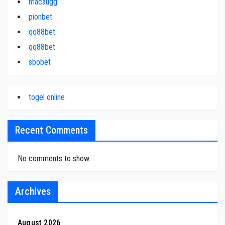
macaugg
pionbet
qq88bet
qq88bet
sbobet
togel online
Recent Comments
No comments to show.
Archives
August 2026