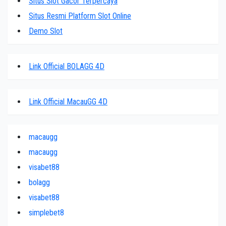
Situs Slot Gacor Terpercaya
Situs Resmi Platform Slot Online
Demo Slot
Link Official BOLAGG 4D
Link Official MacauGG 4D
macaugg
macaugg
visabet88
bolagg
visabet88
simplebet8