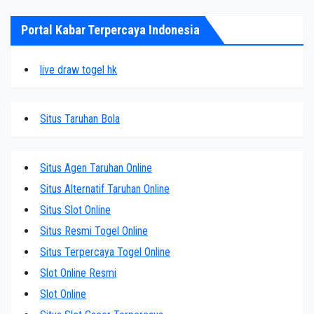
Portal Kabar Terpercaya Indonesia
live draw togel hk
Situs Taruhan Bola
Situs Agen Taruhan Online
Situs Alternatif Taruhan Online
Situs Slot Online
Situs Resmi Togel Online
Situs Terpercaya Togel Online
Slot Online Resmi
Slot Online