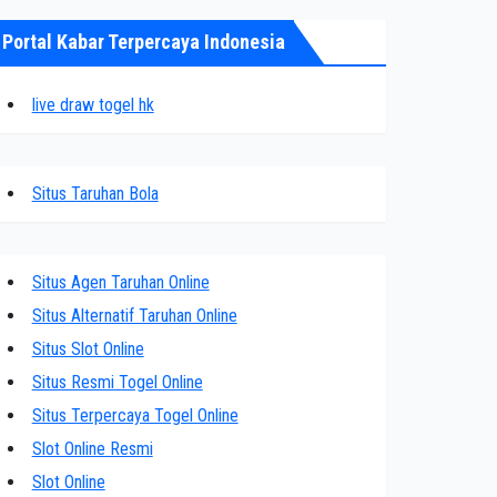
Portal Kabar Terpercaya Indonesia
live draw togel hk
Situs Taruhan Bola
Situs Agen Taruhan Online
Situs Alternatif Taruhan Online
Situs Slot Online
Situs Resmi Togel Online
Situs Terpercaya Togel Online
Slot Online Resmi
Slot Online