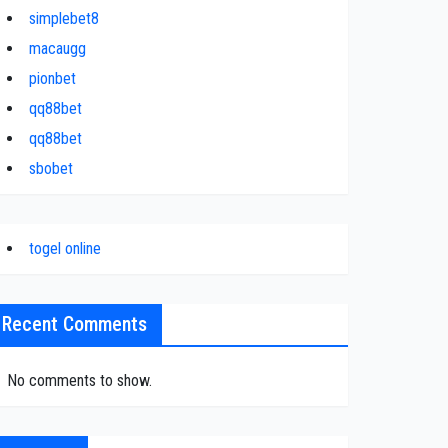
simplebet8
macaugg
pionbet
qq88bet
qq88bet
sbobet
togel online
Recent Comments
No comments to show.