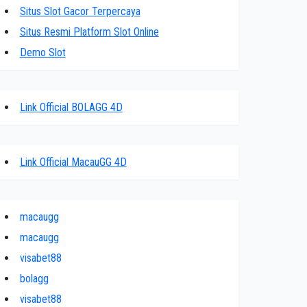
Situs Slot Gacor Terpercaya
Situs Resmi Platform Slot Online
Demo Slot
Link Official BOLAGG 4D
Link Official MacauGG 4D
macaugg
macaugg
visabet88
bolagg
visabet88