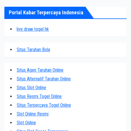
Portal Kabar Terpercaya Indonesia
live draw togel hk
Situs Taruhan Bola
Situs Agen Taruhan Online
Situs Alternatif Taruhan Online
Situs Slot Online
Situs Resmi Togel Online
Situs Terpercaya Togel Online
Slot Online Resmi
Slot Online