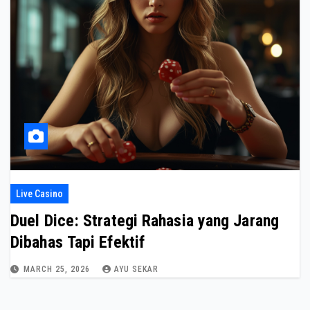
Live Casino
Duel Dice: Strategi Rahasia yang Jarang
Dibahas Tapi Efektif
MARCH 25, 2026
AYU SEKAR