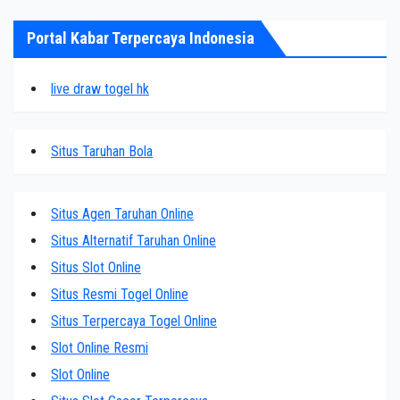
Portal Kabar Terpercaya Indonesia
live draw togel hk
Situs Taruhan Bola
Situs Agen Taruhan Online
Situs Alternatif Taruhan Online
Situs Slot Online
Situs Resmi Togel Online
Situs Terpercaya Togel Online
Slot Online Resmi
Slot Online