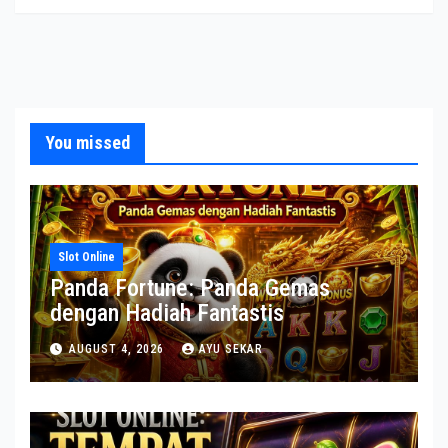
You missed
Slot Online
Panda Fortune: Panda Gemas
dengan Hadiah Fantastis
AUGUST 4, 2026
AYU SEKAR