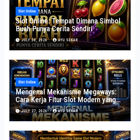
Slot Online
Slot Online: Tempat Dimana Simbol
Buah Punya Cerita Sendiri
JULY 30, 2026
AYU SEKAR
Slot Online
Mengenal Mekanisme Megaways:
Cara Kerja Fitur Slot Modern yang
Populer
JULY 27, 2026
AYU SEKAR