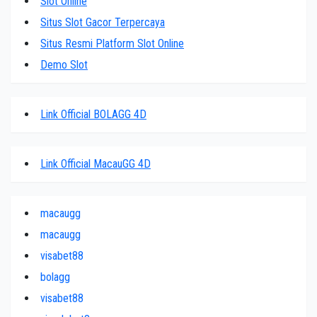
Slot Online
Situs Slot Gacor Terpercaya
Situs Resmi Platform Slot Online
Demo Slot
Link Official BOLAGG 4D
Link Official MacauGG 4D
macaugg
macaugg
visabet88
bolagg
visabet88