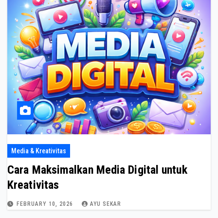
Media & Kreativitas
Cara Maksimalkan Media Digital untuk
Kreativitas
FEBRUARY 10, 2026
AYU SEKAR