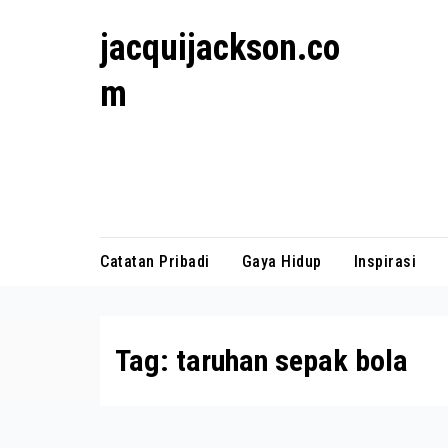
Skip
jacquijackson.co
to
content
m
Konten Inspiratif tentang Gaya
Hidup, Media, dan Kehidupan
Modern
Catatan Pribadi
Gaya Hidup
Inspirasi
Tag:
taruhan sepak bola