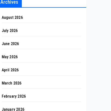
Archives
August 2026
July 2026
June 2026
May 2026
April 2026
March 2026
February 2026
January 2026