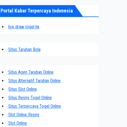
Portal Kabar Terpercaya Indonesia
live draw togel hk
Situs Taruhan Bola
Situs Agen Taruhan Online
Situs Alternatif Taruhan Online
Situs Slot Online
Situs Resmi Togel Online
Situs Terpercaya Togel Online
Slot Online Resmi
Slot Online