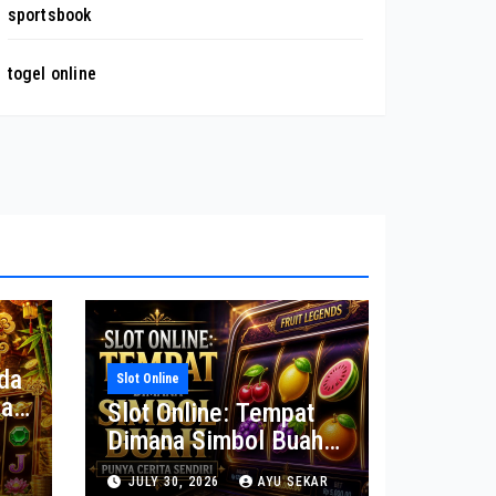
sportsbook
togel online
da
Slot Online
iah
Slot Online: Tempat
Dimana Simbol Buah
Punya Cerita Sendiri
JULY 30, 2026
AYU SEKAR