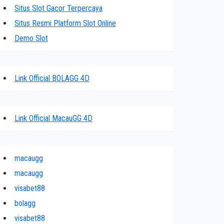
Situs Slot Gacor Terpercaya
Situs Resmi Platform Slot Online
Demo Slot
Link Official BOLAGG 4D
Link Official MacauGG 4D
macaugg
macaugg
visabet88
bolagg
visabet88