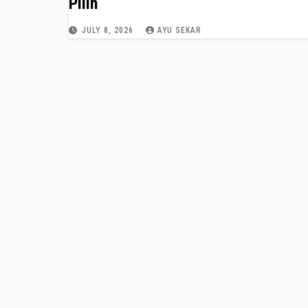
Pilih
JULY 8, 2026
AYU SEKAR