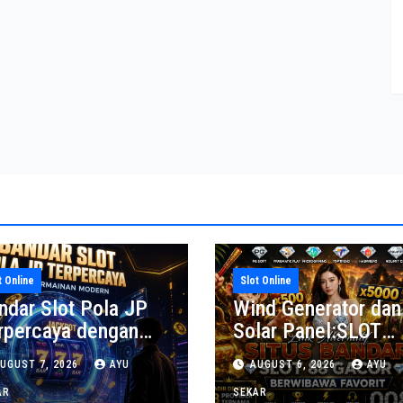
t Online
Slot Online
ndar Slot Pola JP
Wind Generator dan
rpercaya dengan
Solar Panel:SLOT
tur Permainan
Efisien
UGUST 7, 2026
AYU
AUGUST 6, 2026
AYU
dern
AR
SEKAR