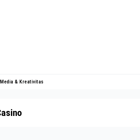
Media & Kreativitas
Casino