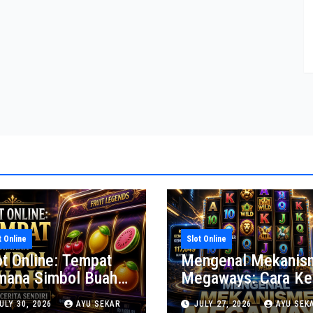
t Online
Slot Online
ot Online: Tempat
Mengenal Mekanis
mana Simbol Buah
Megaways: Cara Ke
nya Cerita Sendiri
Fitur Slot Modern y
ULY 30, 2026
AYU SEKAR
JULY 27, 2026
AYU SEK