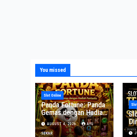
You missed
Slot Online
Panda Fortune: Panda
Slo
Gemas dengan Hadiah
Sl
Fantastis
Di
AUGUST 4, 2026
AYU
Pu
J
SEKAR