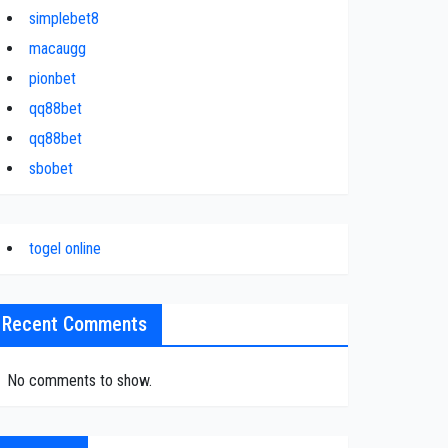
simplebet8
macaugg
pionbet
qq88bet
qq88bet
sbobet
togel online
Recent Comments
No comments to show.