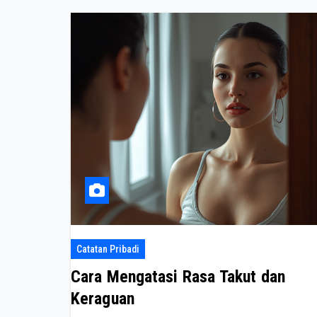
Catatan Pribadi
Cara Mengatasi Rasa Takut dan
Keraguan