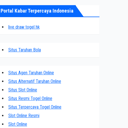
Portal Kabar Terpercaya Indonesia
live draw togel hk
Situs Taruhan Bola
Situs Agen Taruhan Online
Situs Alternatif Taruhan Online
Situs Slot Online
Situs Resmi Togel Online
Situs Terpercaya Togel Online
Slot Online Resmi
Slot Online