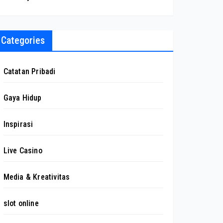
Categories
Catatan Pribadi
Gaya Hidup
Inspirasi
Live Casino
Media & Kreativitas
slot online