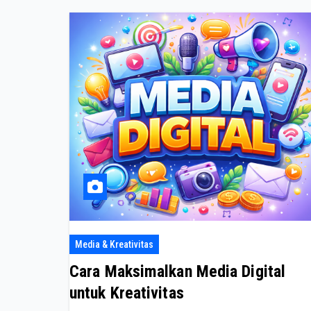
Media & Kreativitas
Cara Maksimalkan Media Digital
untuk Kreativitas