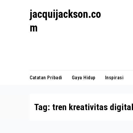
Skip
jacquijackson.co
to
content
m
Konten Inspiratif tentang Gaya
Hidup, Media, dan Kehidupan
Modern
Catatan Pribadi
Gaya Hidup
Inspirasi
Tag:
tren kreativitas digita