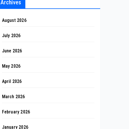
Archives
August 2026
July 2026
June 2026
May 2026
April 2026
March 2026
February 2026
January 2026