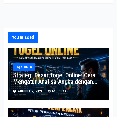
You missed
Togel Online
Strategi Dasar Togel Online: Cara
Mengatur Analisa Angka dengan
Lebih Bijak
AUGUST 7, 2026
AYU SEKAR