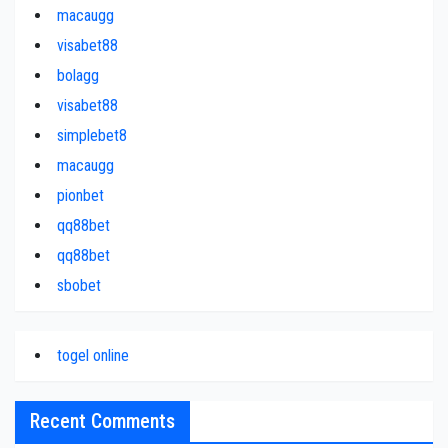
macaugg
visabet88
bolagg
visabet88
simplebet8
macaugg
pionbet
qq88bet
qq88bet
sbobet
togel online
Recent Comments