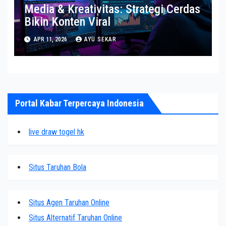
Media & Kreativitas: Strategi Cerdas
Bikin Konten Viral
APR 11, 2026
AYU SEKAR
Portal Kabar Terpercaya Indonesia
live draw togel hk
Situs Taruhan Bola
Situs Agen Taruhan Online
Situs Alternatif Taruhan Online