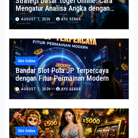
Strategi Dasar Togel Online: Cara
Mengatur Analisa Angka dengan
Lebih Bijak
AUGUST 7, 2026
AYU SEKAR
Slot Online
Bandar Slot Pola JP Terpercaya
dengan Fitur Permainan Modern
AUGUST 7, 2026
AYU SEKAR
Slot Online