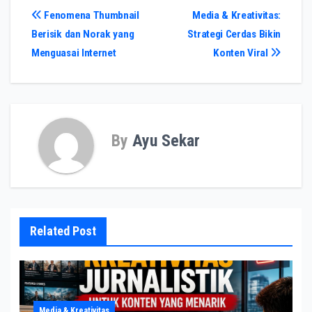
Post
Fenomena Thumbnail
Media & Kreativitas:
Berisik dan Norak yang
Strategi Cerdas Bikin
navigation
Menguasai Internet
Konten Viral
By
Ayu Sekar
Related Post
Media & Kreativitas