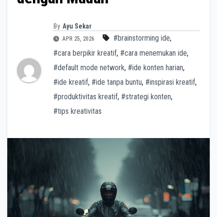
By
Ayu Sekar
#brainstorming ide
,
APR 25, 2026
#cara berpikir kreatif
,
#cara menemukan ide
,
#default mode network
,
#ide konten harian
,
#ide kreatif
,
#ide tanpa buntu
,
#inspirasi kreatif
,
#produktivitas kreatif
,
#strategi konten
,
#tips kreativitas