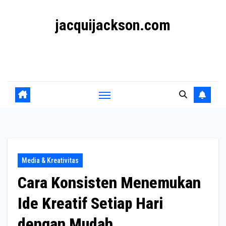
Skip
jacquijackson.com
to
content
Konten Inspiratif tentang Gaya Hidup, Media, dan
Kehidupan Modern
Media & Kreativitas
Cara Konsisten Menemukan
Ide Kreatif Setiap Hari
dengan Mudah