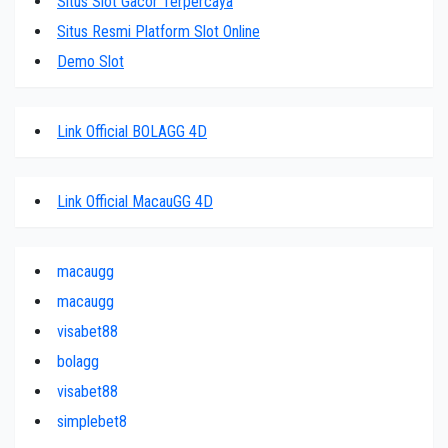
Situs Slot Gacor Terpercaya
Situs Resmi Platform Slot Online
Demo Slot
Link Official BOLAGG 4D
Link Official MacauGG 4D
macaugg
macaugg
visabet88
bolagg
visabet88
simplebet8