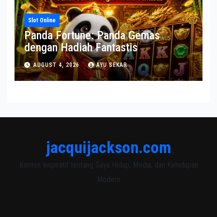
Slot Online
Panda Fortune: Panda Gemas
dengan Hadiah Fantastis
AUGUST 4, 2026
AYU SEKAR
jacquijackson.com
Konten Inspiratif tentang Gaya Hidup, Media, dan Kehidupan
Modern