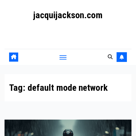
Skip
jacquijackson.com
to
content
Konten Inspiratif tentang Gaya Hidup, Media, dan
Kehidupan Modern
Tag:
default mode network