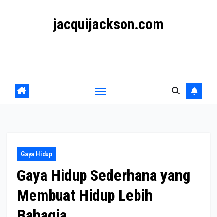
Skip
jacquijackson.com
to
content
Konten Inspiratif tentang Gaya Hidup, Media, dan
Kehidupan Modern
Gaya Hidup
Gaya Hidup Sederhana yang
Membuat Hidup Lebih
Bahagia