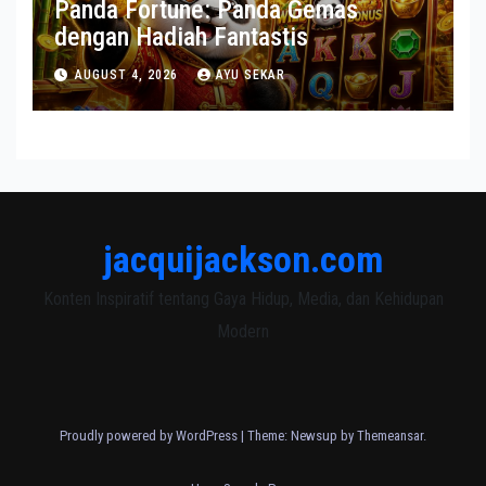
Panda Fortune: Panda Gemas
dengan Hadiah Fantastis
AUGUST 4, 2026
AYU SEKAR
jacquijackson.com
Konten Inspiratif tentang Gaya Hidup, Media, dan Kehidupan
Modern
Proudly powered by WordPress
|
Theme: Newsup by
Themeansar
.