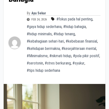
By
Ayu Sekar
#fokus pada hal penting
,
FEB 24, 2026
#gaya hidup sederhana
,
#hidup bahagia
,
#hidup minimalis
,
#hidup tenang
,
#kebahagiaan sehari-hari
,
#kebebasan finansial
,
#kehidupan bermakna
,
#kesejahteraan mental
,
#Minimalisme
,
#nikmati hidup
,
#pola pikir positif
,
#serotonin
,
#stres berkurang
,
#syukur
,
#tips hidup sederhana