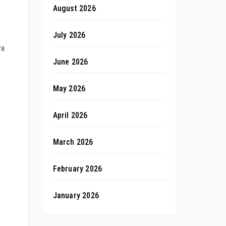
August 2026
July 2026
ya
June 2026
May 2026
April 2026
March 2026
February 2026
January 2026