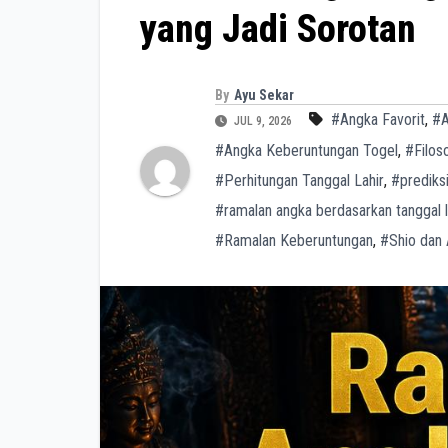
yang Jadi Sorotan
By
Ayu Sekar
#Angka Favorit
,
#A
JUL 9, 2026
#Angka Keberuntungan Togel
,
#Filos
#Perhitungan Tanggal Lahir
,
#prediks
#ramalan angka berdasarkan tanggal l
#Ramalan Keberuntungan
,
#Shio dan