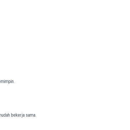
emimpin.
mudah bekerja sama.