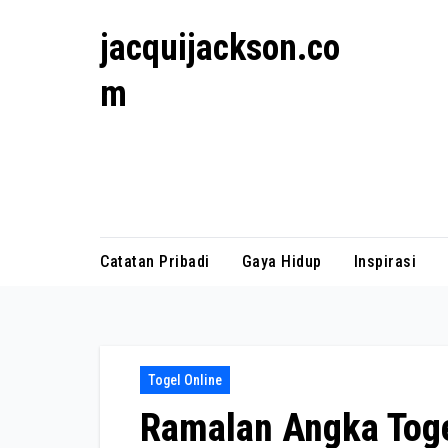
Skip
jacquijackson.co
to
content
m
Konten Inspiratif tentang Gaya
Hidup, Media, dan Kehidupan
Modern
Catatan Pribadi
Gaya Hidup
Inspirasi
Togel Online
Ramalan Angka Toge