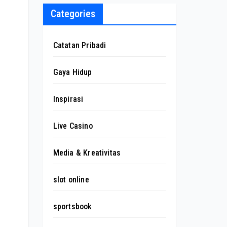
Categories
Catatan Pribadi
Gaya Hidup
Inspirasi
Live Casino
Media & Kreativitas
slot online
sportsbook