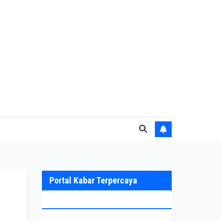
Portal Kabar Terpercaya
Indonesia