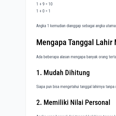
1 + 9 = 10
1 + 0 = 1
Angka 1 kemudian dianggap sebagai angka utama
Mengapa Tanggal Lahir 
Ada beberapa alasan mengapa banyak orang terta
1. Mudah Dihitung
Siapa pun bisa mengetahui tanggal lahirnya tanp
2. Memiliki Nilai Personal