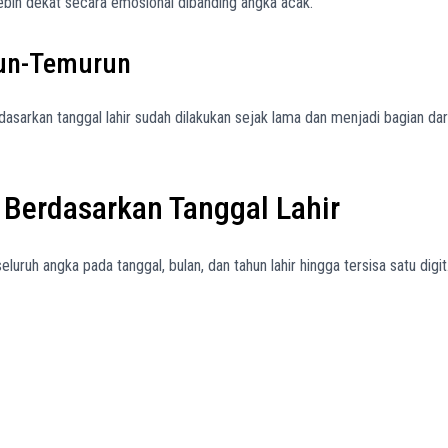
lebih dekat secara emosional dibanding angka acak.
urun-Temurun
sarkan tanggal lahir sudah dilakukan sejak lama dan menjadi bagian dar
Berdasarkan Tanggal Lahir
uh angka pada tanggal, bulan, dan tahun lahir hingga tersisa satu digit