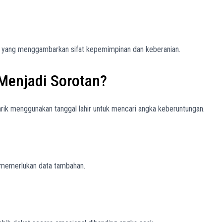
 yang menggambarkan sifat kepemimpinan dan keberanian.
Menjadi Sorotan?
rik menggunakan tanggal lahir untuk mencari angka keberuntungan.
a memerlukan data tambahan.