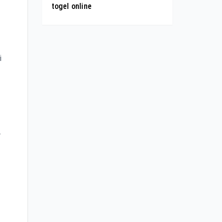
togel online
i
.