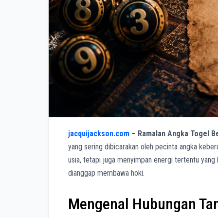
jacquijackson.com
– Ramalan Angka Togel Be
yang sering dibicarakan oleh pecinta angka kebe
usia, tetapi juga menyimpan energi tertentu yang
dianggap membawa hoki.
Mengenal Hubungan Tan