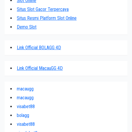
Slot Online
Situs Slot Gacor Terpercaya
Situs Resmi Platform Slot Online
Demo Slot
Link Official BOLAGG 4D
Link Official MacauGG 4D
macaugg
macaugg
visabet88
bolagg
visabet88