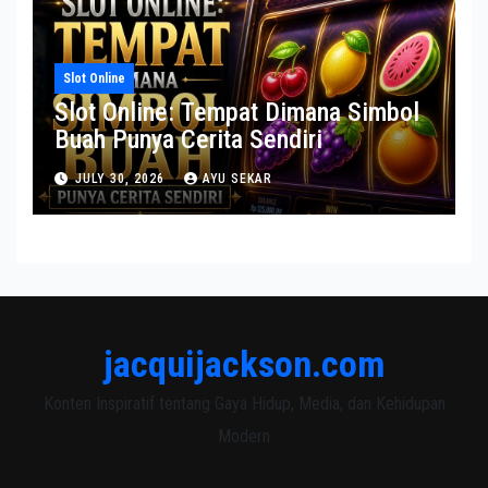
Slot Online
Slot Online: Tempat Dimana Simbol
Buah Punya Cerita Sendiri
JULY 30, 2026
AYU SEKAR
jacquijackson.com
Konten Inspiratif tentang Gaya Hidup, Media, dan Kehidupan
Modern