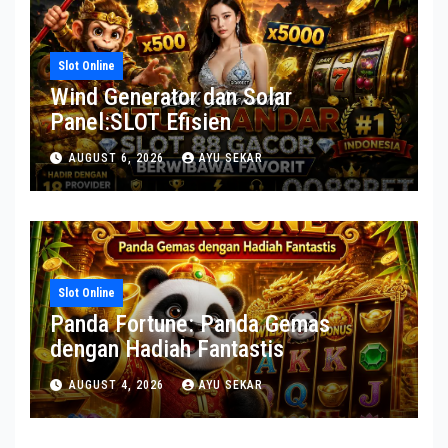
Slot Online
Wind Generator dan Solar
Panel:SLOT Efisien
AUGUST 6, 2026
AYU SEKAR
Slot Online
Panda Fortune: Panda Gemas
dengan Hadiah Fantastis
AUGUST 4, 2026
AYU SEKAR