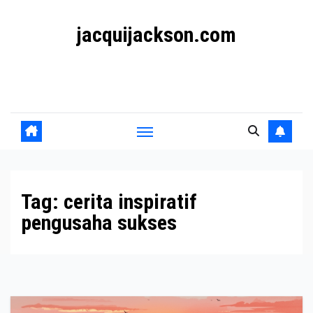
Skip
jacquijackson.com
to
content
Konten Inspiratif tentang Gaya Hidup, Media, dan
Kehidupan Modern
Tag:
cerita inspiratif
pengusaha sukses