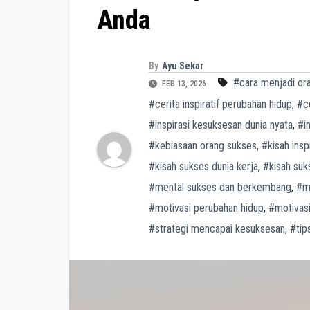
Anda
By
Ayu Sekar
#cara menjadi or
FEB 13, 2026
#cerita inspiratif perubahan hidup
,
#c
#inspirasi kesuksesan dunia nyata
,
#i
#kebiasaan orang sukses
,
#kisah insp
#kisah sukses dunia kerja
,
#kisah suk
#mental sukses dan berkembang
,
#m
#motivasi perubahan hidup
,
#motivasi
#strategi mencapai kesuksesan
,
#tip