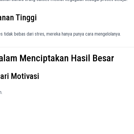
anan Tinggi
es tidak bebas dari stres, mereka hanya punya cara mengelolanya.
dalam Menciptakan Hasil Besar
ari Motivasi
h.