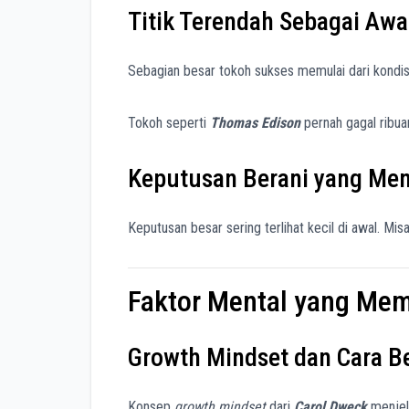
Titik Terendah Sebagai Aw
Sebagian besar tokoh sukses memulai dari kondisi su
Tokoh seperti
Thomas Edison
pernah gagal ribua
Keputusan Berani yang Me
Keputusan besar sering terlihat kecil di awal. Mis
Faktor Mental yang Me
Growth Mindset dan Cara B
Konsep
growth mindset
dari
Carol Dweck
menjela