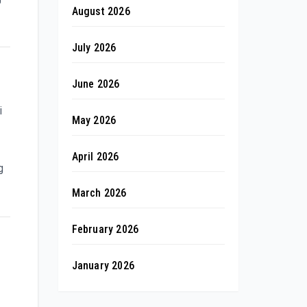
August 2026
July 2026
June 2026
i
May 2026
April 2026
g
March 2026
February 2026
January 2026