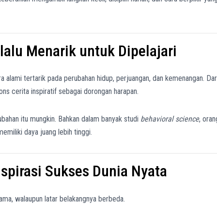
alu Menarik untuk Dipelajari
a alami tertarik pada perubahan hidup, perjuangan, dan kemenangan. Dar
ns cerita inspiratif sebagai dorongan harapan.
rubahan itu mungkin. Bahkan dalam banyak studi
behavioral science
, oran
miliki daya juang lebih tinggi.
spirasi Sukses Dunia Nyata
sama, walaupun latar belakangnya berbeda.