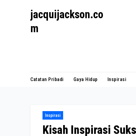
Skip
jacquijackson.co
to
content
m
Konten Inspiratif tentang Gaya
Hidup, Media, dan Kehidupan
Modern
Catatan Pribadi
Gaya Hidup
Inspirasi
Inspirasi
Kisah Inspirasi Suk