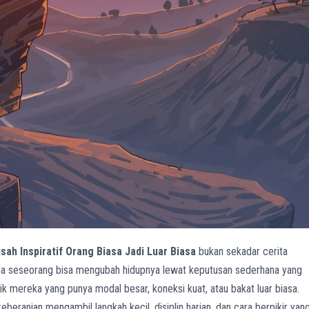
isah Inspiratif Orang Biasa Jadi Luar Biasa
bukan sekadar cerita
na seseorang bisa mengubah hidupnya lewat keputusan sederhana yang
ik mereka yang punya modal besar, koneksi kuat, atau bakat luar biasa.
keberanian mengambil langkah kecil, disiplin harian, dan cara berpikir yan