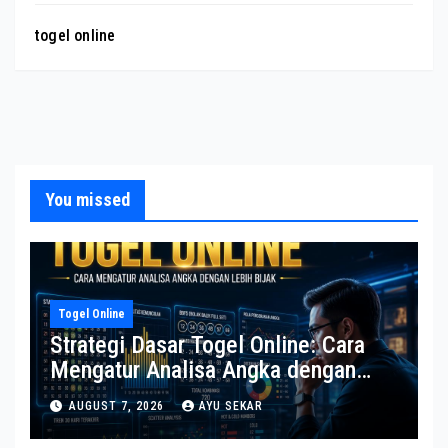
togel online
You missed
Togel Online
Strategi Dasar Togel Online: Cara
Mengatur Analisa Angka dengan
Lebih Bijak
AUGUST 7, 2026
AYU SEKAR