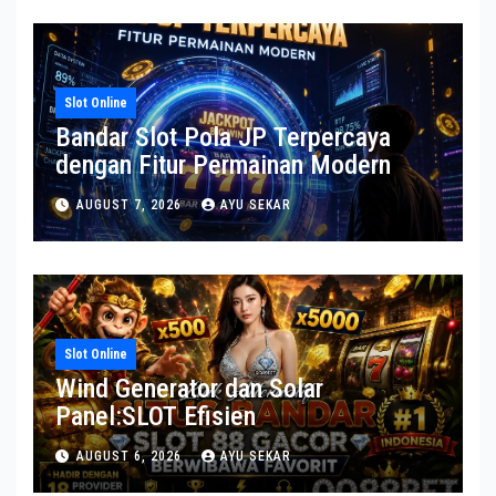
Slot Online
Bandar Slot Pola JP Terpercaya
dengan Fitur Permainan Modern
AUGUST 7, 2026
AYU SEKAR
Slot Online
Wind Generator dan Solar
Panel:SLOT Efisien
AUGUST 6, 2026
AYU SEKAR