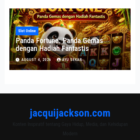
Slot Online
Panda Fortune: Panda Gemas
dengan Hadiah Fantastis
AUGUST 4, 2026
AYU SEKAR
jacquijackson.com
Konten Inspiratif tentang Gaya Hidup, Media, dan Kehidupan
Modern