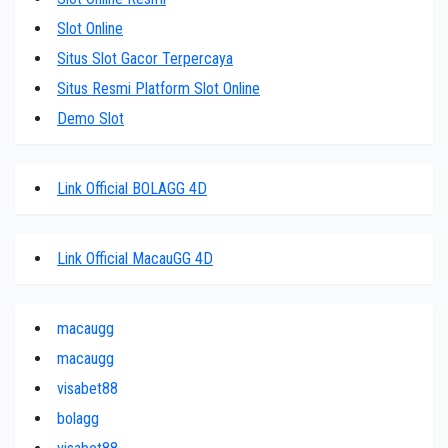
Slot Online
Situs Slot Gacor Terpercaya
Situs Resmi Platform Slot Online
Demo Slot
Link Official BOLAGG 4D
Link Official MacauGG 4D
macaugg
macaugg
visabet88
bolagg