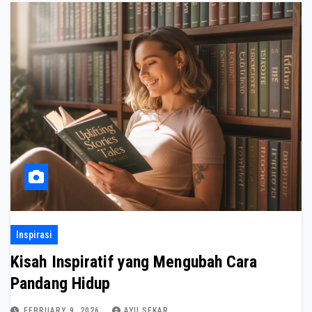
Inspirasi
Kisah Inspiratif yang Mengubah Cara
Pandang Hidup
FEBRUARY 9, 2026
AYU SEKAR