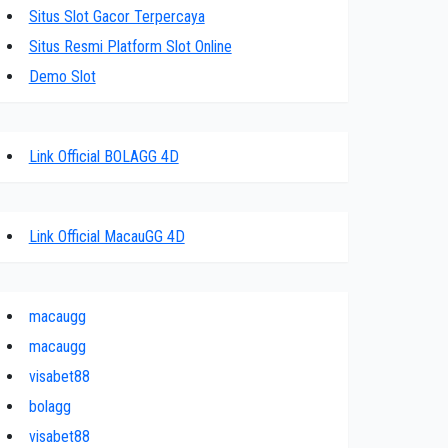
Situs Slot Gacor Terpercaya
Situs Resmi Platform Slot Online
Demo Slot
Link Official BOLAGG 4D
Link Official MacauGG 4D
macaugg
macaugg
visabet88
bolagg
visabet88