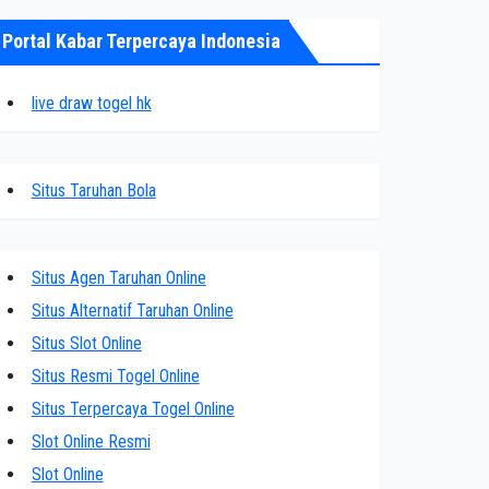
Portal Kabar Terpercaya Indonesia
live draw togel hk
Situs Taruhan Bola
Situs Agen Taruhan Online
Situs Alternatif Taruhan Online
Situs Slot Online
Situs Resmi Togel Online
Situs Terpercaya Togel Online
Slot Online Resmi
Slot Online