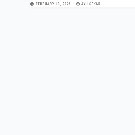
FEBRUARY 13, 2026
AYU SEKAR