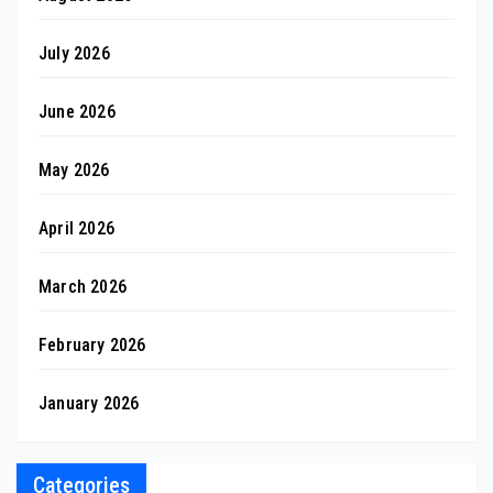
July 2026
June 2026
May 2026
April 2026
March 2026
February 2026
January 2026
Categories