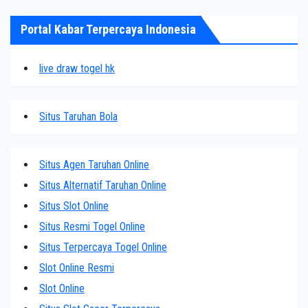
Portal Kabar Terpercaya Indonesia
live draw togel hk
Situs Taruhan Bola
Situs Agen Taruhan Online
Situs Alternatif Taruhan Online
Situs Slot Online
Situs Resmi Togel Online
Situs Terpercaya Togel Online
Slot Online Resmi
Slot Online