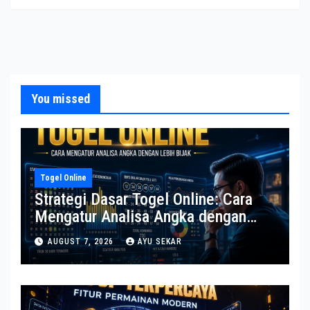
You missed
Togel Online
Strategi Dasar Togel Online: Cara
Mengatur Analisa Angka dengan
Lebih Bijak
AUGUST 7, 2026
AYU SEKAR