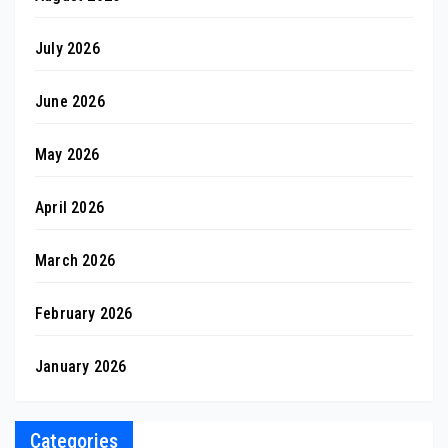
July 2026
June 2026
May 2026
April 2026
March 2026
February 2026
January 2026
Categories