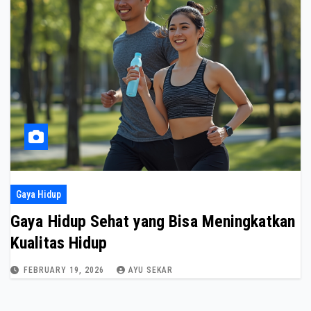
Gaya Hidup
Gaya Hidup Sehat yang Bisa Meningkatkan
Kualitas Hidup
FEBRUARY 19, 2026
AYU SEKAR