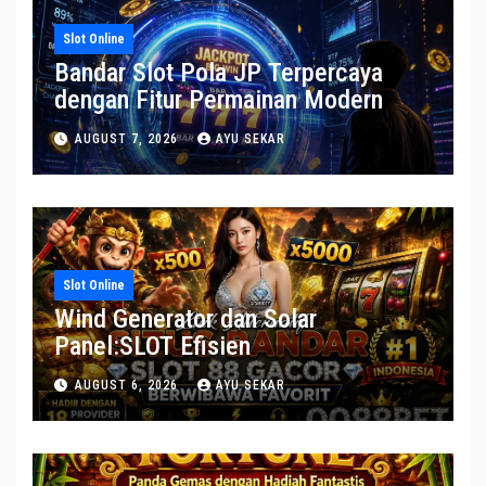
Slot Online
Bandar Slot Pola JP Terpercaya
dengan Fitur Permainan Modern
AUGUST 7, 2026
AYU SEKAR
Slot Online
Wind Generator dan Solar
Panel:SLOT Efisien
AUGUST 6, 2026
AYU SEKAR