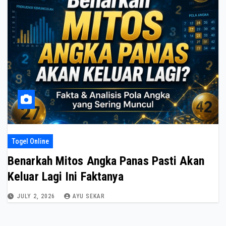
Togel Online
Benarkah Mitos Angka Panas Pasti Akan
Keluar Lagi Ini Faktanya
JULY 2, 2026
AYU SEKAR