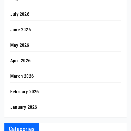
July 2026
June 2026
May 2026
April 2026
March 2026
February 2026
January 2026
Categories