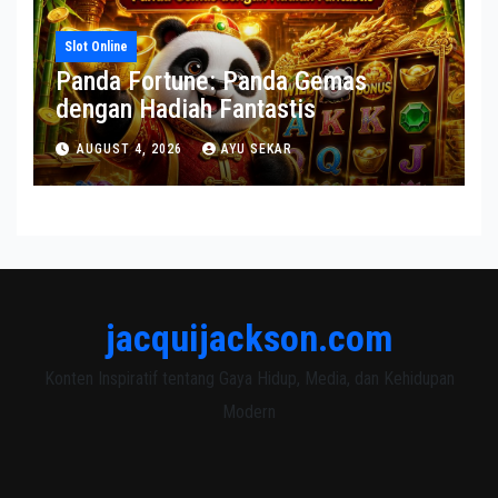
Slot Online
Panda Fortune: Panda Gemas
dengan Hadiah Fantastis
AUGUST 4, 2026
AYU SEKAR
jacquijackson.com
Konten Inspiratif tentang Gaya Hidup, Media, dan Kehidupan
Modern