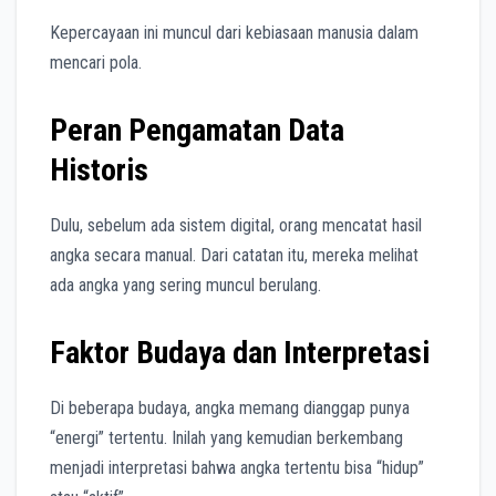
Kepercayaan ini muncul dari kebiasaan manusia dalam
mencari pola.
Peran Pengamatan Data
Historis
Dulu, sebelum ada sistem digital, orang mencatat hasil
angka secara manual. Dari catatan itu, mereka melihat
ada angka yang sering muncul berulang.
Faktor Budaya dan Interpretasi
Di beberapa budaya, angka memang dianggap punya
“energi” tertentu. Inilah yang kemudian berkembang
menjadi interpretasi bahwa angka tertentu bisa “hidup”