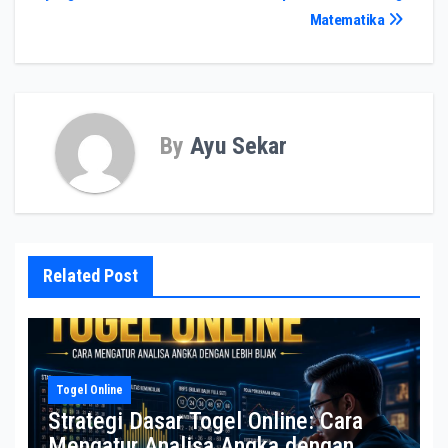
Matematika
By
Ayu Sekar
Related Post
Togel Online
Strategi Dasar Togel Online: Cara
Mengatur Analisa Angka dengan