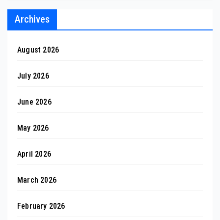
Archives
August 2026
July 2026
June 2026
May 2026
April 2026
March 2026
February 2026