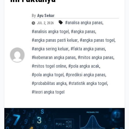
By
Ayu Sekar
#analisa angka panas
,
JUL 2, 2026
#analisis angka togel
,
#angka panas
,
#angka panas pasti keluar
,
#angka panas togel
,
#angka sering keluar
,
#fakta angka panas
,
#kebenaran angka panas
,
#mitos angka panas
,
#mitos togel online
,
#pola angka acak
,
#pola angka togel
,
#prediksi angka panas
,
#probabilitas angka
,
#statistik angka togel
,
#teori angka togel