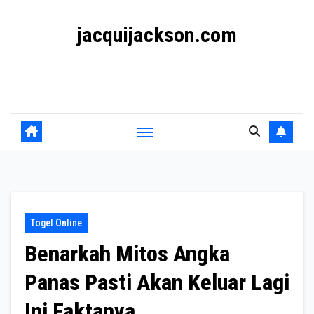
Skip
jacquijackson.com
to
content
Konten Inspiratif tentang Gaya Hidup, Media, dan
Kehidupan Modern
Togel Online
Benarkah Mitos Angka
Panas Pasti Akan Keluar Lagi
Ini Faktanya