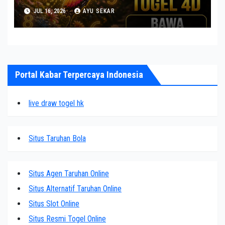
JUL 16, 2026
AYU SEKAR
Portal Kabar Terpercaya Indonesia
live draw togel hk
Situs Taruhan Bola
Situs Agen Taruhan Online
Situs Alternatif Taruhan Online
Situs Slot Online
Situs Resmi Togel Online