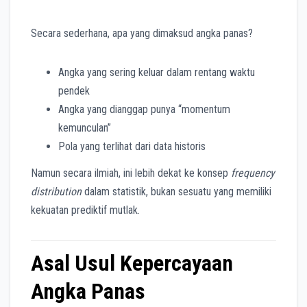
Secara sederhana, apa yang dimaksud angka panas?
Angka yang sering keluar dalam rentang waktu
pendek
Angka yang dianggap punya “momentum
kemunculan”
Pola yang terlihat dari data historis
Namun secara ilmiah, ini lebih dekat ke konsep
frequency
distribution
dalam statistik, bukan sesuatu yang memiliki
kekuatan prediktif mutlak.
Asal Usul Kepercayaan
Angka Panas