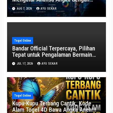
Lebih Bijak
AUG 7, 2026
AYU SEKAR
Togel Online
Bandar Official Terpercaya, Pilihan
Tepat untuk Pengalaman Bermain
yang Aman
JUL 17, 2026
AYU SEKAR
Togel Online
Kupu-Kupu Terbang Cantik, Kode
Alam Togel 4D Bawa Angka Aneh!!!