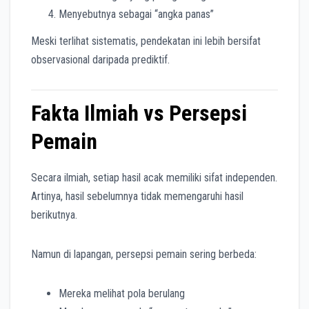
Menyebutnya sebagai “angka panas”
Meski terlihat sistematis, pendekatan ini lebih bersifat
observasional daripada prediktif.
Fakta Ilmiah vs Persepsi
Pemain
Secara ilmiah, setiap hasil acak memiliki sifat independen.
Artinya, hasil sebelumnya tidak memengaruhi hasil
berikutnya.
Namun di lapangan, persepsi pemain sering berbeda:
Mereka melihat pola berulang