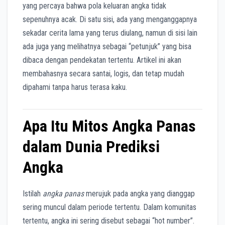
yang percaya bahwa pola keluaran angka tidak
sepenuhnya acak. Di satu sisi, ada yang menganggapnya
sekadar cerita lama yang terus diulang, namun di sisi lain
ada juga yang melihatnya sebagai “petunjuk” yang bisa
dibaca dengan pendekatan tertentu. Artikel ini akan
membahasnya secara santai, logis, dan tetap mudah
dipahami tanpa harus terasa kaku.
Apa Itu Mitos Angka Panas
dalam Dunia Prediksi
Angka
Istilah
angka panas
merujuk pada angka yang dianggap
sering muncul dalam periode tertentu. Dalam komunitas
tertentu, angka ini sering disebut sebagai “hot number”.