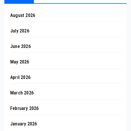
August 2026
July 2026
June 2026
May 2026
April 2026
March 2026
February 2026
January 2026