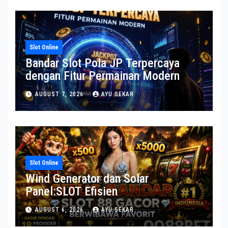
Slot Online
Bandar Slot Pola JP Terpercaya
dengan Fitur Permainan Modern
AUGUST 7, 2026
AYU SEKAR
Slot Online
Wind Generator dan Solar
Panel:SLOT Efisien
AUGUST 6, 2026
AYU SEKAR