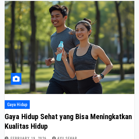
Gaya Hidup
Gaya Hidup Sehat yang Bisa Meningkatkan
Kualitas Hidup
FEBRUARY 19, 2026
AYU SEKAR