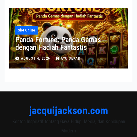
Slot Online
Panda Fortune: Panda Gemas
dengan Hadiah Fantastis
AUGUST 4, 2026
AYU SEKAR
jacquijackson.com
Konten Inspiratif tentang Gaya Hidup, Media, dan Kehidupan
Modern