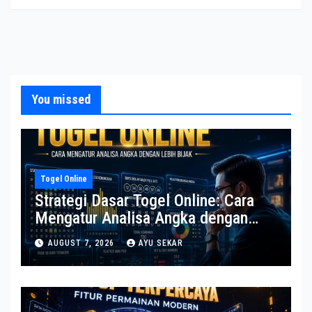
You missed
Togel Online
Strategi Dasar Togel Online: Cara
Mengatur Analisa Angka dengan
Lebih Bijak
AUGUST 7, 2026
AYU SEKAR