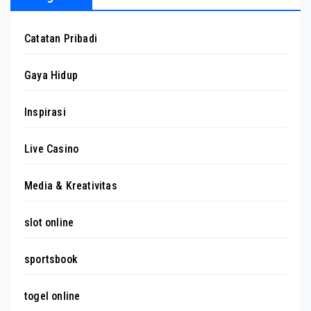
Catatan Pribadi
Gaya Hidup
Inspirasi
Live Casino
Media & Kreativitas
slot online
sportsbook
togel online