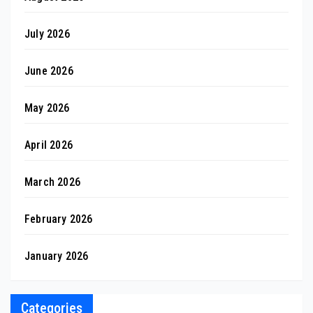
July 2026
June 2026
May 2026
April 2026
March 2026
February 2026
January 2026
Categories