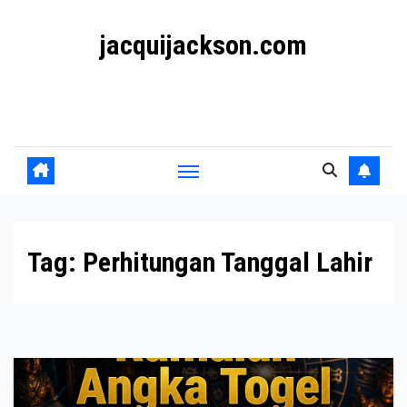
Skip
jacquijackson.com
to
content
Konten Inspiratif tentang Gaya Hidup, Media, dan
Kehidupan Modern
Tag:
Perhitungan Tanggal Lahir