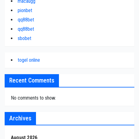
macaugg
pionbet
qq88bet
qq88bet
sbobet
togel online
Recent Comments
No comments to show.
Archives
August 2026