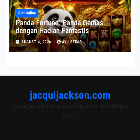
Slot Online
Panda Fortune: Panda Gemas
dengan Hadiah Fantastis
AUGUST 4, 2026
AYU SEKAR
jacquijackson.com
Konten Inspiratif tentang Gaya Hidup, Media, dan Kehidupan
Modern