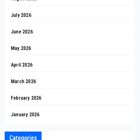
July 2026
June 2026
May 2026
April 2026
March 2026
February 2026
January 2026
Categories