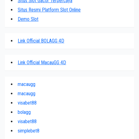
Situs Slot Gacor Terpercaya
Situs Resmi Platform Slot Online
Demo Slot
Link Official BOLAGG 4D
Link Official MacauGG 4D
macaugg
macaugg
visabet88
bolagg
visabet88
simplebet8