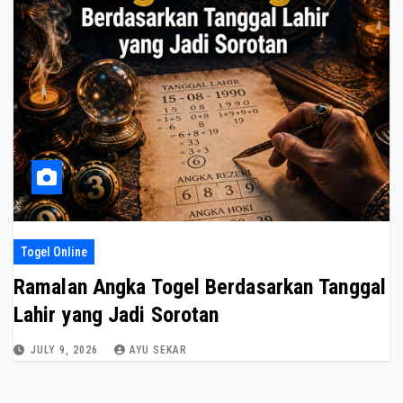
Togel Online
Ramalan Angka Togel Berdasarkan Tanggal
Lahir yang Jadi Sorotan
JULY 9, 2026
AYU SEKAR