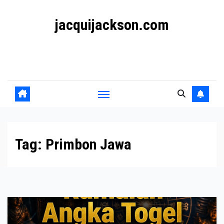
Skip
jacquijackson.com
to
content
Konten Inspiratif tentang Gaya Hidup, Media, dan
Kehidupan Modern
Tag:
Primbon Jawa