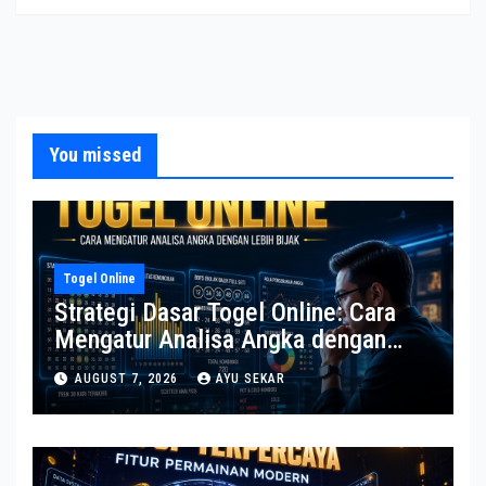
You missed
Togel Online
Strategi Dasar Togel Online: Cara
Mengatur Analisa Angka dengan
Lebih Bijak
AUGUST 7, 2026
AYU SEKAR