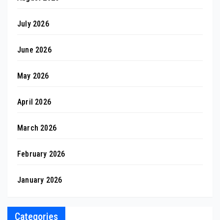
July 2026
June 2026
May 2026
April 2026
March 2026
February 2026
January 2026
Categories