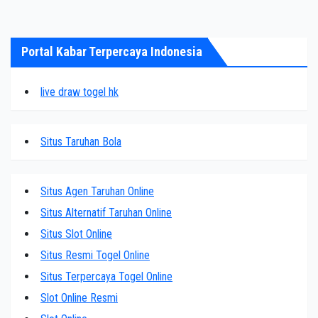
Portal Kabar Terpercaya Indonesia
live draw togel hk
Situs Taruhan Bola
Situs Agen Taruhan Online
Situs Alternatif Taruhan Online
Situs Slot Online
Situs Resmi Togel Online
Situs Terpercaya Togel Online
Slot Online Resmi